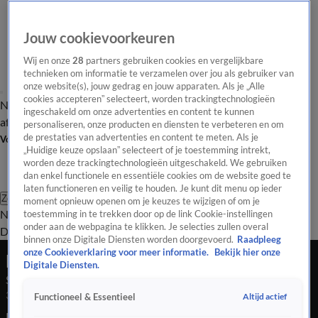
Jouw cookievoorkeuren
Wij en onze
28
partners gebruiken cookies en vergelijkbare
technieken om informatie te verzamelen over jou als gebruiker van
onze website(s), jouw gedrag en jouw apparaten. Als je „Alle
cookies accepteren” selecteert, worden trackingtechnologieën
Nieuws van de Dag
Opinie van de Dag
Laatste
Onze categorieën
ingeschakeld om onze advertenties en content te kunnen
aflevering
Video's
Nieuws van de Dag Podcast
personaliseren, onze producten en diensten te verbeteren en om
de prestaties van advertenties en content te meten. Als je
Volg Nieuws van de Dag
„Huidige keuze opslaan” selecteert of je toestemming intrekt,
worden deze trackingtechnologieën uitgeschakeld. We gebruiken
dan enkel functionele en essentiële cookies om de website goed te
laten functioneren en veilig te houden. Je kunt dit menu op ieder
Zoeken
moment opnieuw openen om je keuzes te wijzigen of om je
Nieuws van de Dag
Opinie van de
toestemming in te trekken door op de link Cookie-instellingen
onder aan de webpagina te klikken. Je selecties zullen overal
Dag
Video's
Uitzendingen
Podcast
Panel
Contact
binnen onze Digitale Diensten worden doorgevoerd.
Raadpleeg
onze Cookieverklaring voor meer informatie.
Bekijk hier onze
Nieuws van de Dag
Digitale Diensten.
Seizoen Nieuws van de Dag, aflevering 107
3 juni 2025, 18:07
Altijd actief
Functioneel & Essentieel
De bom is gebarsten. PVV-leider Wilders stapt uit de coalitie