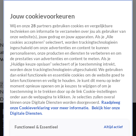
Jouw cookievoorkeuren
Wij en onze
28
partners gebruiken cookies en vergelijkbare
technieken om informatie te verzamelen over jou als gebruiker van
onze website(s), jouw gedrag en jouw apparaten. Als je „Alle
cookies accepteren” selecteert, worden trackingtechnologieën
Nieuws van de Dag
Opinie van de Dag
Laatste
Onze categorieën
ingeschakeld om onze advertenties en content te kunnen
aflevering
Video's
Nieuws van de Dag Podcast
personaliseren, onze producten en diensten te verbeteren en om
de prestaties van advertenties en content te meten. Als je
Volg Nieuws van de Dag
„Huidige keuze opslaan” selecteert of je toestemming intrekt,
worden deze trackingtechnologieën uitgeschakeld. We gebruiken
dan enkel functionele en essentiële cookies om de website goed te
laten functioneren en veilig te houden. Je kunt dit menu op ieder
Zoeken
moment opnieuw openen om je keuzes te wijzigen of om je
Nieuws van de Dag
Opinie van de
toestemming in te trekken door op de link Cookie-instellingen
onder aan de webpagina te klikken. Je selecties zullen overal
Dag
Video's
Uitzendingen
Podcast
Panel
Contact
binnen onze Digitale Diensten worden doorgevoerd.
Raadpleeg
onze Cookieverklaring voor meer informatie.
Bekijk hier onze
Nieuws van de Dag
Digitale Diensten.
Seizoen 2026, aflevering 59
24 mrt, 18:05
Altijd actief
Functioneel & Essentieel
Ali B slachtoffer of dader? De rechter buigt zich er vanaf