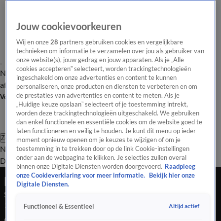
Jouw cookievoorkeuren
Wij en onze
28
partners gebruiken cookies en vergelijkbare
technieken om informatie te verzamelen over jou als gebruiker van
onze website(s), jouw gedrag en jouw apparaten. Als je „Alle
cookies accepteren” selecteert, worden trackingtechnologieën
Nieuws van de Dag
Opinie van de Dag
Laatste
Onze categorieën
ingeschakeld om onze advertenties en content te kunnen
aflevering
Video's
Nieuws van de Dag Podcast
personaliseren, onze producten en diensten te verbeteren en om
de prestaties van advertenties en content te meten. Als je
Volg Nieuws van de Dag
„Huidige keuze opslaan” selecteert of je toestemming intrekt,
worden deze trackingtechnologieën uitgeschakeld. We gebruiken
dan enkel functionele en essentiële cookies om de website goed te
laten functioneren en veilig te houden. Je kunt dit menu op ieder
Zoeken
moment opnieuw openen om je keuzes te wijzigen of om je
Nieuws van de Dag
Opinie van de
toestemming in te trekken door op de link Cookie-instellingen
onder aan de webpagina te klikken. Je selecties zullen overal
Dag
Video's
Uitzendingen
Podcast
Panel
Contact
binnen onze Digitale Diensten worden doorgevoerd.
Raadpleeg
onze Cookieverklaring voor meer informatie.
Bekijk hier onze
Nieuws van de Dag
Digitale Diensten.
Seizoen Nieuws van de Dag, aflevering 150
1 aug 2025, 18:04
Altijd actief
Functioneel & Essentieel
Gay pride staat voor de deur, maar hoe tolerant zijn we nog?