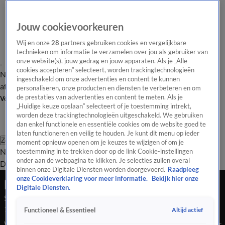
Jouw cookievoorkeuren
Wij en onze
28
partners gebruiken cookies en vergelijkbare
technieken om informatie te verzamelen over jou als gebruiker van
onze website(s), jouw gedrag en jouw apparaten. Als je „Alle
cookies accepteren” selecteert, worden trackingtechnologieën
Nieuws van de Dag
Opinie van de Dag
Laatste
Onze categorieën
ingeschakeld om onze advertenties en content te kunnen
aflevering
Video's
Nieuws van de Dag Podcast
personaliseren, onze producten en diensten te verbeteren en om
de prestaties van advertenties en content te meten. Als je
Volg Nieuws van de Dag
„Huidige keuze opslaan” selecteert of je toestemming intrekt,
worden deze trackingtechnologieën uitgeschakeld. We gebruiken
dan enkel functionele en essentiële cookies om de website goed te
laten functioneren en veilig te houden. Je kunt dit menu op ieder
Zoeken
moment opnieuw openen om je keuzes te wijzigen of om je
Nieuws van de Dag
Opinie van de
toestemming in te trekken door op de link Cookie-instellingen
onder aan de webpagina te klikken. Je selecties zullen overal
Dag
Video's
Uitzendingen
Podcast
Panel
Contact
binnen onze Digitale Diensten worden doorgevoerd.
Raadpleeg
onze Cookieverklaring voor meer informatie.
Bekijk hier onze
Nieuws van de Dag
Digitale Diensten.
Seizoen Nieuws van de Dag, aflevering 137
15 juli 2025, 18:04
Altijd actief
Functioneel & Essentieel
Waait straks de Fryske flagge in Den Haag? Van frustratie naar