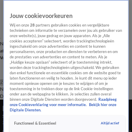
Jouw cookievoorkeuren
Wij en onze
28
partners gebruiken cookies en vergelijkbare
technieken om informatie te verzamelen over jou als gebruiker van
onze website(s), jouw gedrag en jouw apparaten. Als je „Alle
cookies accepteren” selecteert, worden trackingtechnologieën
Nieuws van de Dag
Opinie van de Dag
Laatste
Onze categorieën
ingeschakeld om onze advertenties en content te kunnen
aflevering
Video's
Nieuws van de Dag Podcast
personaliseren, onze producten en diensten te verbeteren en om
de prestaties van advertenties en content te meten. Als je
Volg Nieuws van de Dag
„Huidige keuze opslaan” selecteert of je toestemming intrekt,
worden deze trackingtechnologieën uitgeschakeld. We gebruiken
dan enkel functionele en essentiële cookies om de website goed te
laten functioneren en veilig te houden. Je kunt dit menu op ieder
Zoeken
moment opnieuw openen om je keuzes te wijzigen of om je
Nieuws van de Dag
Opinie van de
toestemming in te trekken door op de link Cookie-instellingen
onder aan de webpagina te klikken. Je selecties zullen overal
Dag
Video's
Uitzendingen
Podcast
Panel
Contact
binnen onze Digitale Diensten worden doorgevoerd.
Raadpleeg
onze Cookieverklaring voor meer informatie.
Bekijk hier onze
Nieuws van de Dag
Digitale Diensten.
Seizoen 2026, aflevering 106
28 mei, 18:05
Altijd actief
Functioneel & Essentieel
Gesprekken tussen vakbonden, werkgevers en kabinet gestopt.