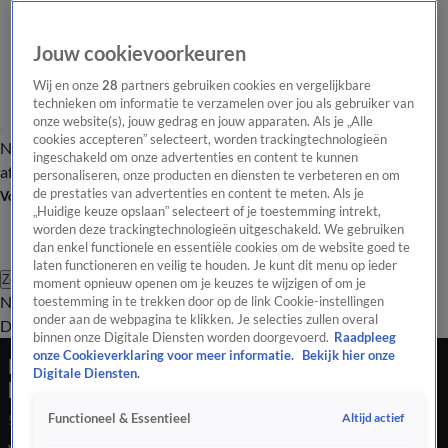
Jouw cookievoorkeuren
Wij en onze
28
partners gebruiken cookies en vergelijkbare
technieken om informatie te verzamelen over jou als gebruiker van
onze website(s), jouw gedrag en jouw apparaten. Als je „Alle
cookies accepteren” selecteert, worden trackingtechnologieën
Nieuws van de Dag
Opinie van de Dag
Laatste
Onze categorieën
ingeschakeld om onze advertenties en content te kunnen
aflevering
Video's
Nieuws van de Dag Podcast
personaliseren, onze producten en diensten te verbeteren en om
de prestaties van advertenties en content te meten. Als je
Volg Nieuws van de Dag
„Huidige keuze opslaan” selecteert of je toestemming intrekt,
worden deze trackingtechnologieën uitgeschakeld. We gebruiken
dan enkel functionele en essentiële cookies om de website goed te
laten functioneren en veilig te houden. Je kunt dit menu op ieder
Zoeken
moment opnieuw openen om je keuzes te wijzigen of om je
Nieuws van de Dag
Opinie van de
toestemming in te trekken door op de link Cookie-instellingen
onder aan de webpagina te klikken. Je selecties zullen overal
Dag
Video's
Uitzendingen
Podcast
Panel
Contact
binnen onze Digitale Diensten worden doorgevoerd.
Raadpleeg
onze Cookieverklaring voor meer informatie.
Bekijk hier onze
Rotterdam is koploper in het ombouwen van
Digitale Diensten.
kantoren tot woningen
Altijd actief
Functioneel & Essentieel
5 nov 2025, 18:45