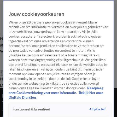
Jouw cookievoorkeuren
Wij en onze
28
partners gebruiken cookies en vergelijkbare
technieken om informatie te verzamelen over jou als gebruiker van
onze website(s), jouw gedrag en jouw apparaten. Als je „Alle
cookies accepteren” selecteert, worden trackingtechnologieën
Nieuws van de Dag
Opinie van de Dag
Laatste
Onze categorieën
ingeschakeld om onze advertenties en content te kunnen
aflevering
Video's
Nieuws van de Dag Podcast
personaliseren, onze producten en diensten te verbeteren en om
de prestaties van advertenties en content te meten. Als je
Volg Nieuws van de Dag
„Huidige keuze opslaan” selecteert of je toestemming intrekt,
worden deze trackingtechnologieën uitgeschakeld. We gebruiken
dan enkel functionele en essentiële cookies om de website goed te
laten functioneren en veilig te houden. Je kunt dit menu op ieder
Zoeken
moment opnieuw openen om je keuzes te wijzigen of om je
Nieuws van de Dag
Opinie van de
toestemming in te trekken door op de link Cookie-instellingen
onder aan de webpagina te klikken. Je selecties zullen overal
Dag
Video's
Uitzendingen
Podcast
Panel
Contact
binnen onze Digitale Diensten worden doorgevoerd.
Raadpleeg
onze Cookieverklaring voor meer informatie.
Bekijk hier onze
Huizenprijzen schieten omhoog in Pekela: wat
Digitale Diensten.
trekt kopers naar het noorden?
Altijd actief
Functioneel & Essentieel
27 feb 2026, 18:38