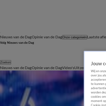
Nieuws van de Dag
Opinie van de Dag
Laatste afl
Onze categorieën
Volg Nieuws van de Dag
Zoeken
Jouw c
Nieuws van de Dag
Opinie van de Dag
Video's
Uitzendingen
Podc
Wij en onz
Alle Tech Videos
over jou al
5:24
accepteren
te kunnen 
Na DigiD nu ook de Belastingdienst in Amerikaanse handen?
advertentie
20 mrt, 19:35
worden dez
4:44
cookies om 
moment opn
Je baan op de tocht door AI? 41 procent is daar bang voor
Cookie-inst