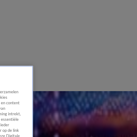
 verzamelen
okies
 en content
van
ing intrekt,
 essentiële
 ieder
 op de link
nze Digitale