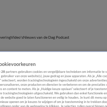
evering
Video's
Nieuws van de Dag Podcast
ookievoorkeuren
ast
Panel
Contact
e
28
partners gebruiken cookies en vergelijkbare technieken om informatie te
s gebruiker van onze website(s), jouw gedrag en jouw apparaten. Als je „Alle co
” selecteert, worden trackingtechnologieën ingeschakeld om onze advertenties
personaliseren, onze producten en diensten te verbeteren en om de prestaties 
s en content te meten. Als je „Huidige keuze opslaan” selecteert of je toestemm
e trackingtechnologieën uitgeschakeld. We gebruiken dan enkel functionele en
de website goed te laten functioneren en veilig te houden. Je kunt dit menu op
ieuw openen om je keuzes te wijzigen of om je toestemming in te trekken door
ellingen onder aan de webpagina te klikken. Je selecties zullen overal binnen o