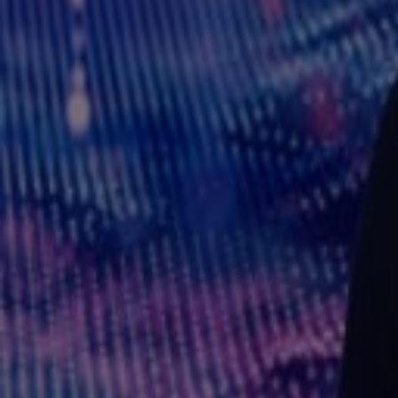
8:51
Slimme deurbel steeds populairder, maar niet onschuldig
26 aug 2025, 19:28
4:59
"Er was geen haar op mijn hoofd die deze mail serieus nam"
18 juli 2025, 19:13
6:06
ChatGPT, mijn condoom is gescheurd. Wat nu?
16 juli 2025, 19:24
4:21
Online games zijn nieuwe verzamelplek voor kinderlokkers
27 juni 2025, 19:06
4:41
ChatGPT maakt je dom
20 juni 2025, 19:44
5:27
Android-gebruikers kunnen worden gevolgd op internet, zelfs in privé-modus
6 juni 2025, 20:07
4:48