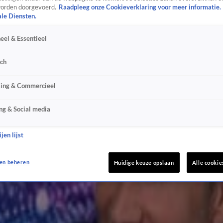
orden doorgevoerd.
Raadpleeg onze Cookieverklaring voor meer informatie.
ale Diensten.
eel & Essentieel
sch
sing & Commercieel
ng & Social media
jen lijst
en beheren
Huidige keuze opslaan
Alle cookie