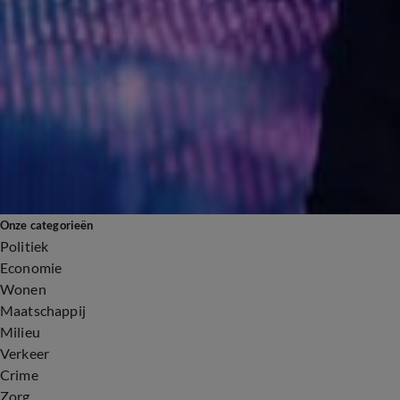
NSC vreest sabotage via Chinese laadpalen en warmtepompen
29 mei 2025, 19:08
4:36
'Meta gebruikt jouw privéleven'
26 mei 2025, 19:01
Onze categorieën
Politiek
Economie
Wonen
Maatschappij
Milieu
Verkeer
Crime
Zorg