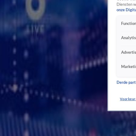
25 feb, 20:15
Diensten w
5:06
onze Digit
Waar blijft de maatschappelijke verontwaardiging over het megalek bij Odido?
18 feb, 19:09
Function
9:36
Analyti
Verkeersboetes in Nederland veel te hoog, erkent nu ook CJIB-baas
21 nov 2025, 18:43
6:07
Adverti
Wéér zijn reizigers de dupe van mega datalek, nu bij Sunweb
6 okt 2025, 19:13
Marketi
4:39
'Artiesten die klagen over AI-muziek zijn hypocriet: ze gebruiken het zelf ook!'
Derde parti
26 sep 2025, 19:48
6:37
Voorkeur
Is de iPhone 17 dit keer écht onbetaalbaar?
9 sep 2025, 19:44
7:55
Zorgen onder vrouwen over hack medische gegevens
29 aug 2025, 19:56