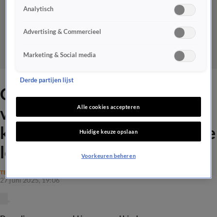
Analytisch
Advertising & Commercieel
Marketing & Social media
Derde partijen lijst
Online games zijn nieuwe
verzamelplek voor
Alle cookies accepteren
kinderlokkers: 'Moeilijk op te
Huidige keuze opslaan
lossen'
Voorkeuren beheren
TECH
27 juni 2025, 19:06