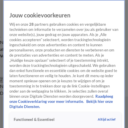
Jouw cookievoorkeuren
Wij en onze
28
partners gebruiken cookies en vergelijkbare
technieken om informatie te verzamelen over jou als gebruiker van
onze website(s), jouw gedrag en jouw apparaten. Als je „Alle
cookies accepteren” selecteert, worden trackingtechnologieën
Nieuws van de Dag
Opinie van de Dag
Laatste
Onze categorieën
ingeschakeld om onze advertenties en content te kunnen
aflevering
Video's
Nieuws van de Dag Podcast
personaliseren, onze producten en diensten te verbeteren en om
de prestaties van advertenties en content te meten. Als je
Volg Nieuws van de Dag
„Huidige keuze opslaan” selecteert of je toestemming intrekt,
worden deze trackingtechnologieën uitgeschakeld. We gebruiken
dan enkel functionele en essentiële cookies om de website goed te
laten functioneren en veilig te houden. Je kunt dit menu op ieder
Zoeken
moment opnieuw openen om je keuzes te wijzigen of om je
Nieuws van de Dag
Opinie van de
toestemming in te trekken door op de link Cookie-instellingen
onder aan de webpagina te klikken. Je selecties zullen overal
Dag
Video's
Uitzendingen
Podcast
Panel
Contact
binnen onze Digitale Diensten worden doorgevoerd.
Raadpleeg
onze Cookieverklaring voor meer informatie.
Bekijk hier onze
Digitale Diensten.
Altijd actief
Functioneel & Essentieel