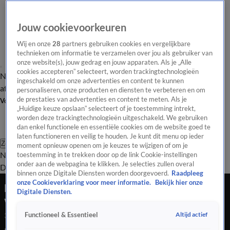
Jouw cookievoorkeuren
Wij en onze
28
partners gebruiken cookies en vergelijkbare
technieken om informatie te verzamelen over jou als gebruiker van
onze website(s), jouw gedrag en jouw apparaten. Als je „Alle
cookies accepteren” selecteert, worden trackingtechnologieën
Nieuws van de Dag
Opinie van de Dag
Laatste
Onze categorieën
ingeschakeld om onze advertenties en content te kunnen
aflevering
Video's
Nieuws van de Dag Podcast
personaliseren, onze producten en diensten te verbeteren en om
de prestaties van advertenties en content te meten. Als je
Volg Nieuws van de Dag
„Huidige keuze opslaan” selecteert of je toestemming intrekt,
worden deze trackingtechnologieën uitgeschakeld. We gebruiken
dan enkel functionele en essentiële cookies om de website goed te
laten functioneren en veilig te houden. Je kunt dit menu op ieder
Zoeken
moment opnieuw openen om je keuzes te wijzigen of om je
Nieuws van de Dag
Opinie van de
toestemming in te trekken door op de link Cookie-instellingen
onder aan de webpagina te klikken. Je selecties zullen overal
Dag
Video's
Uitzendingen
Podcast
Panel
Contact
binnen onze Digitale Diensten worden doorgevoerd.
Raadpleeg
onze Cookieverklaring voor meer informatie.
Bekijk hier onze
Nederlands Elftal in de Kuip: krijgen we
Digitale Diensten.
vanavond al een glimp van de selectie?
Altijd actief
Functioneel & Essentieel
3 juni 2026, 18:32