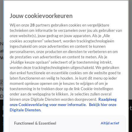
Jouw cookievoorkeuren
Wij en onze
28
partners gebruiken cookies en vergelijkbare
technieken om informatie te verzamelen over jou als gebruiker van
onze website(s), jouw gedrag en jouw apparaten. Als je „Alle
cookies accepteren” selecteert, worden trackingtechnologieën
Nieuws van de Dag
Opinie van de Dag
Laatste
Onze categorieën
ingeschakeld om onze advertenties en content te kunnen
aflevering
Video's
Nieuws van de Dag Podcast
personaliseren, onze producten en diensten te verbeteren en om
de prestaties van advertenties en content te meten. Als je
Volg Nieuws van de Dag
„Huidige keuze opslaan” selecteert of je toestemming intrekt,
worden deze trackingtechnologieën uitgeschakeld. We gebruiken
dan enkel functionele en essentiële cookies om de website goed te
laten functioneren en veilig te houden. Je kunt dit menu op ieder
Zoeken
moment opnieuw openen om je keuzes te wijzigen of om je
Nieuws van de Dag
Opinie van de
toestemming in te trekken door op de link Cookie-instellingen
onder aan de webpagina te klikken. Je selecties zullen overal
Dag
Video's
Uitzendingen
Podcast
Panel
Contact
binnen onze Digitale Diensten worden doorgevoerd.
Raadpleeg
onze Cookieverklaring voor meer informatie.
Bekijk hier onze
Max Verstappen terug in de titelstrijd: kan hij het
Digitale Diensten.
onmogelijke flikken?
Altijd actief
Functioneel & Essentieel
20 okt 2025, 18:49