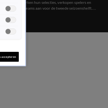
Clubs versterken hun selecties, verkopen spelers en
passen hun teams aan voor de tweede seizoenshelft.
Waarom is deze periode zo cruciaal? Sportverslaggever
Noa Vahle en voetbalmakelaar Bas Schothorst leggen het
uit.
s accepteren