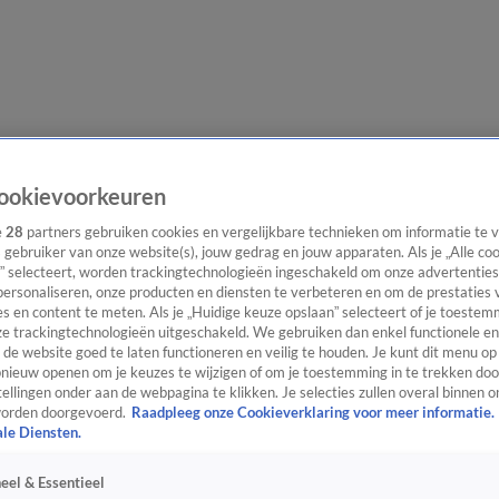
evering
Video's
Nieuws van de Dag Podcast
ookievoorkeuren
e
28
partners gebruiken cookies en vergelijkbare technieken om informatie te
s gebruiker van onze website(s), jouw gedrag en jouw apparaten. Als je „Alle co
” selecteert, worden trackingtechnologieën ingeschakeld om onze advertenties
personaliseren, onze producten en diensten te verbeteren en om de prestaties 
s en content te meten. Als je „Huidige keuze opslaan” selecteert of je toestemm
ast
Panel
Contact
e trackingtechnologieën uitgeschakeld. We gebruiken dan enkel functionele en
de website goed te laten functioneren en veilig te houden. Je kunt dit menu op
ieuw openen om je keuzes te wijzigen of om je toestemming in te trekken door
ellingen onder aan de webpagina te klikken. Je selecties zullen overal binnen o
orden doorgevoerd.
Raadpleeg onze Cookieverklaring voor meer informatie.
ale Diensten.
eel & Essentieel