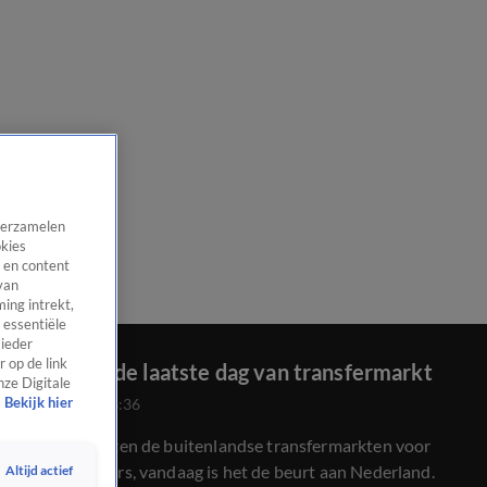
 verzamelen
okies
 en content
van
ing intrekt,
 essentiële
 ieder
 op de link
Gekte op de laatste dag van transfermarkt
nze Digitale
Bekijk hier
4 feb 2025, 18:36
Gisteren sloten de buitenlandse transfermarkten voor
voetbalspelers, vandaag is het de beurt aan Nederland.
Altijd actief