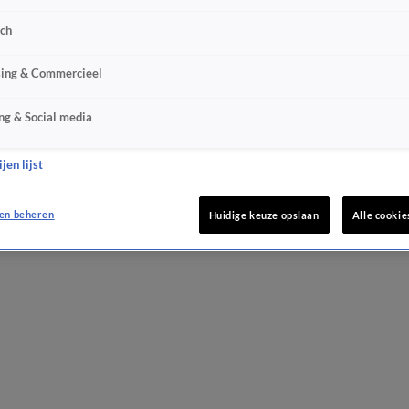
sch
sing & Commercieel
ng & Social media
jen lijst
en beheren
Huidige keuze opslaan
Alle cookie