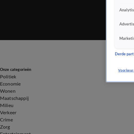
Analyti
Adverti
Marketi
Derde parti
Onze categorieën
Voorkeur
Politiek
Economie
Wonen
Maatschappij
Milieu
Verkeer
Crime
Zorg
Entertainment