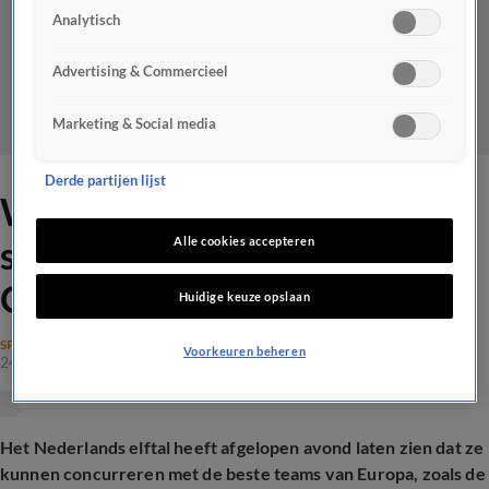
Analytisch
Advertising & Commercieel
Marketing & Social media
Derde partijen lijst
Waarom zijn penalty’s nog
steeds de achilleshiel van
Alle cookies accepteren
Oranje?
Huidige keuze opslaan
SPORT
Voorkeuren beheren
24 mrt 2025, 19:03
Het Nederlands elftal heeft afgelopen avond laten zien dat ze
kunnen concurreren met de beste teams van Europa, zoals de