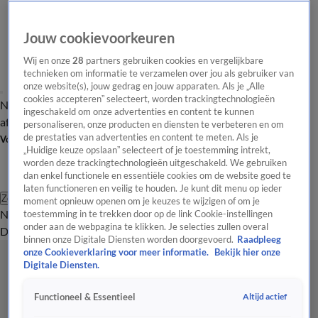
Jouw cookievoorkeuren
Wij en onze
28
partners gebruiken cookies en vergelijkbare
technieken om informatie te verzamelen over jou als gebruiker van
onze website(s), jouw gedrag en jouw apparaten. Als je „Alle
cookies accepteren” selecteert, worden trackingtechnologieën
Nieuws van de Dag
Opinie van de Dag
Laatste
Onze categorieën
ingeschakeld om onze advertenties en content te kunnen
aflevering
Video's
Nieuws van de Dag Podcast
personaliseren, onze producten en diensten te verbeteren en om
de prestaties van advertenties en content te meten. Als je
Volg Nieuws van de Dag
„Huidige keuze opslaan” selecteert of je toestemming intrekt,
worden deze trackingtechnologieën uitgeschakeld. We gebruiken
dan enkel functionele en essentiële cookies om de website goed te
laten functioneren en veilig te houden. Je kunt dit menu op ieder
Zoeken
moment opnieuw openen om je keuzes te wijzigen of om je
Nieuws van de Dag
Opinie van de
toestemming in te trekken door op de link Cookie-instellingen
onder aan de webpagina te klikken. Je selecties zullen overal
Dag
Video's
Uitzendingen
Podcast
Panel
Contact
binnen onze Digitale Diensten worden doorgevoerd.
Raadpleeg
onze Cookieverklaring voor meer informatie.
Bekijk hier onze
Digitale Diensten.
Altijd actief
Functioneel & Essentieel