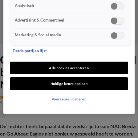
Analytisch
Advertising & Commercieel
Marketing & Social media
Derde partijen lijst
Chris Woerts en Frits Barend
botsen over paspoortzaak bij
Alle cookies accepteren
NAC: 'Kinderachtig'
Huidige keuze opslaan
SPORT
Voorkeuren beheren
4 mei 2026, 19:04
De rechter heeft bepaald dat de wedstrijd tussen NAC Breda
en Go Ahead Eagles niet opnieuw gespeeld hoeft te worden.