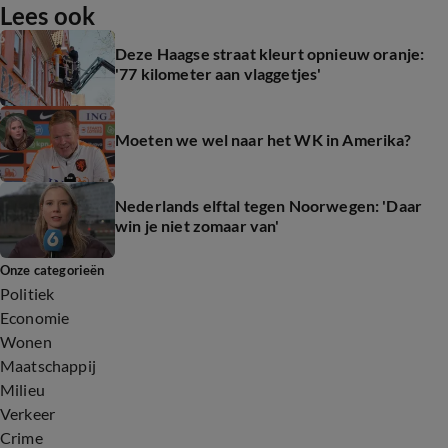
Lees ook
Deze Haagse straat kleurt opnieuw oranje:
'77 kilometer aan vlaggetjes'
Moeten we wel naar het WK in Amerika?
Nederlands elftal tegen Noorwegen: 'Daar
win je niet zomaar van'
Onze categorieën
Politiek
Economie
Wonen
Maatschappij
Milieu
Verkeer
Crime