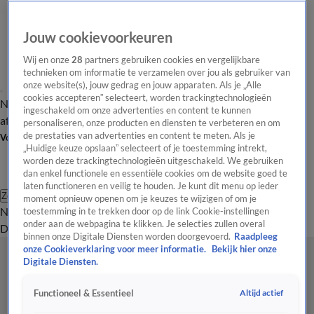
Jouw cookievoorkeuren
Wij en onze
28
partners gebruiken cookies en vergelijkbare
technieken om informatie te verzamelen over jou als gebruiker van
onze website(s), jouw gedrag en jouw apparaten. Als je „Alle
cookies accepteren” selecteert, worden trackingtechnologieën
Nieuws van de Dag
Opinie van de Dag
Laatste
Onze categorieën
ingeschakeld om onze advertenties en content te kunnen
aflevering
Video's
Nieuws van de Dag Podcast
personaliseren, onze producten en diensten te verbeteren en om
de prestaties van advertenties en content te meten. Als je
Volg Nieuws van de Dag
„Huidige keuze opslaan” selecteert of je toestemming intrekt,
worden deze trackingtechnologieën uitgeschakeld. We gebruiken
dan enkel functionele en essentiële cookies om de website goed te
laten functioneren en veilig te houden. Je kunt dit menu op ieder
Zoeken
moment opnieuw openen om je keuzes te wijzigen of om je
Nieuws van de Dag
Opinie van de
toestemming in te trekken door op de link Cookie-instellingen
onder aan de webpagina te klikken. Je selecties zullen overal
Dag
Video's
Uitzendingen
Podcast
Panel
Contact
binnen onze Digitale Diensten worden doorgevoerd.
Raadpleeg
onze Cookieverklaring voor meer informatie.
Bekijk hier onze
Digitale Diensten.
Altijd actief
Functioneel & Essentieel