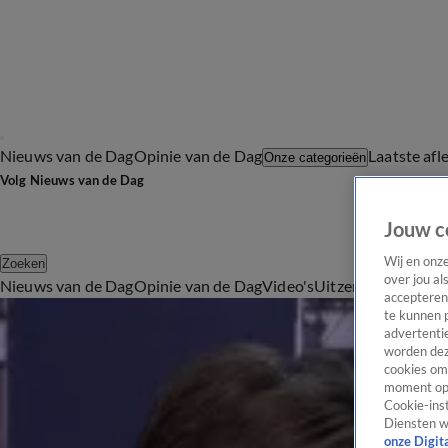
Nieuws van de Dag
Opinie van de Dag
Laatste afl
Onze categorieën
Volg Nieuws van de Dag
Jouw c
Wij en onz
Zoeken
over jou al
Nieuws van de Dag
Opinie van de Dag
Video's
Uitzendingen
Podc
accepteren
Politiek
te kunnen 
advertentie
Oppositie fel in Kamerdebat energiekosten: 'Flutpakket, totaal onacceptabel!'
worden dez
22 apr, 19:11
cookies om 
Eerste Kamer wijst asielwet af: 'Het land staat op zijn kop'
moment opn
21 apr, 19:34
Cookie-inst
Diensten w
Annemarie van Gaal: 'Extra ambtenaren zijn niet de oplossing voor woningtekort'
onze Digit