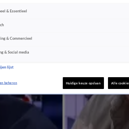
eel & Essentieel
'
sch
sing & Commercieel
ng & Social media
jen lijst
en beheren
Huidige keuze opslaan
Alle cookie
 dag'