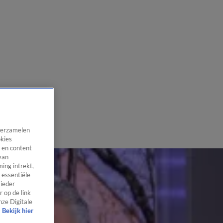
 verzamelen
okies
 en content
van
ing intrekt,
 essentiële
 ieder
 op de link
nze Digitale
Bekijk hier