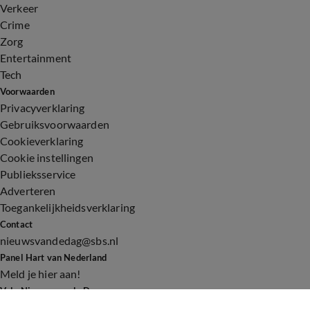
Verkeer
Crime
Zorg
Entertainment
Tech
Voorwaarden
Privacyverklaring
Gebruiksvoorwaarden
Cookieverklaring
Cookie instellingen
Publieksservice
Adverteren
Toegankelijkheidsverklaring
Contact
nieuwsvandedag@sbs.nl
Panel Hart van Nederland
Meld je hier aan!
Volg Nieuws van de Dag
©
2026 Talpa Network. Alle rechten voorbehouden. Geen tekst-