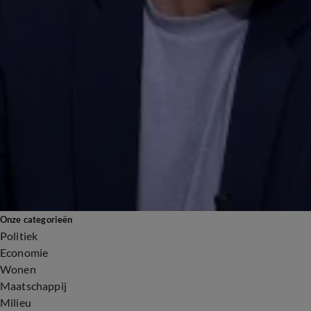
Eerste Kamer debatteert over asielwetten: 'Urgentie dringt totaal niet door'
14 apr, 19:24
Annemarie van Gaal: 'Politici in Eerste Kamer eigenen zich te veel macht toe'
13 apr, 19:32
Het strengste asielbeleid ooit: 'Het wordt een dubbeltje op zijn kant'
13 apr, 19:29
Wanneer komt nou die accijnsverlaging? 'Middenklasse helemaal uitgewrongen'
13 apr, 18:50
Onze categorieën
Politiek
Economie
Wonen
Maatschappij
Milieu