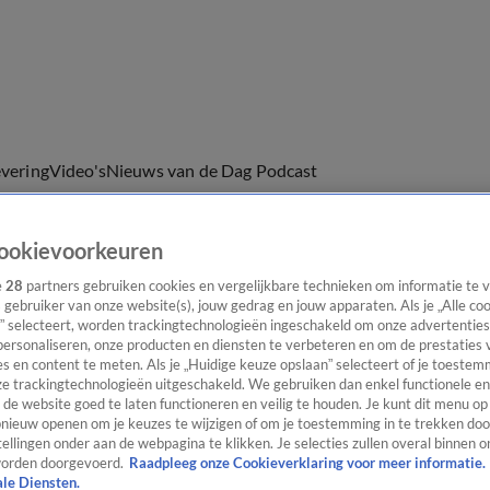
evering
Video's
Nieuws van de Dag Podcast
ookievoorkeuren
e
28
partners gebruiken cookies en vergelijkbare technieken om informatie te
s gebruiker van onze website(s), jouw gedrag en jouw apparaten. Als je „Alle co
ast
Panel
Contact
” selecteert, worden trackingtechnologieën ingeschakeld om onze advertenties
personaliseren, onze producten en diensten te verbeteren en om de prestaties 
s en content te meten. Als je „Huidige keuze opslaan” selecteert of je toestemm
e trackingtechnologieën uitgeschakeld. We gebruiken dan enkel functionele en
de website goed te laten functioneren en veilig te houden. Je kunt dit menu op
ieuw openen om je keuzes te wijzigen of om je toestemming in te trekken door
ellingen onder aan de webpagina te klikken. Je selecties zullen overal binnen o
orden doorgevoerd.
Raadpleeg onze Cookieverklaring voor meer informatie.
ale Diensten.