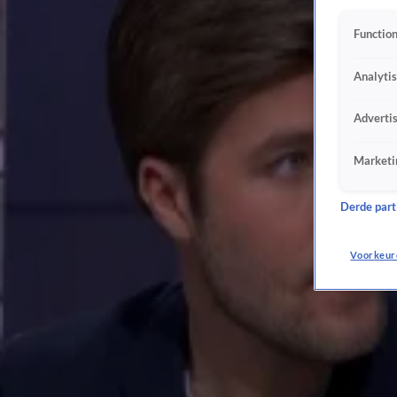
20 apr, 20:25
Spanning in Midden-Oosten opnieuw opgelopen: 'Conflict kan nog maanden duren'
Function
20 apr, 20:13
Gidi Markuszower over De Nederlandse Alliantie: 'We willen samen problemen oplossen
Analyti
20 apr, 19:19
Eindelijk compensatie voor hoge energieprijzen: 'Sigaar uit eigen doos'
Adverti
20 apr, 19:05
Nieuwe naam van partij Gidi Markuszower is De Nederlandse Alliantie (DNA)
Marketi
20 apr, 15:37
Wierd Duk: ‘Wij moeten jongerengeweld veel zwaarder bestraffen'
Derde parti
16 apr, 20:17
Opspuiten die handel: Kamerlid komt met opmerkelijke oplossing voor woningtekort
Voorkeur
16 apr, 20:05
Na Hardenberg is Epe aan de beurt: 'Gemeente dreigt met dwangsom van 65.000 euro per
16 apr, 19:11
Spanning in politiek Den Haag loopt op: 'PVV blaast de boel op'
15 apr, 18:43
Antisemitismedebat geschrapt vanwege staking in de Tweede Kamer
14 apr, 19:25