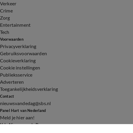
Verkeer
Crime
Zorg
Entertainment
Tech
Voorwaarden
Privacyverklaring
Gebruiksvoorwaarden
Cookieverklaring
Cookie instellingen
Publieksservice
Adverteren
Toegankelijkheidsverklaring
Contact
nieuwsvandedag@sbs.nl
Panel Hart van Nederland
Meld je hier aan!
Volg Nieuws van de Dag
©
2026 Talpa Network. Alle rechten voorbehouden. Geen tekst-