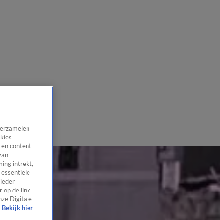
 verzamelen
okies
 en content
van
ing intrekt,
 essentiële
 ieder
 op de link
nze Digitale
Bekijk hier