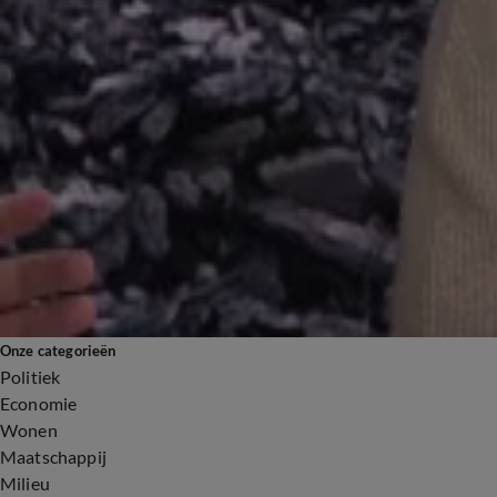
Europese leiders in Parijs voor spoedoverleg Oekraïne
17 feb 2025, 20:07
‘Integratieproblemen: waar is migrantenpartij DENK?’
17 feb 2025, 11:31
Is vrede nabij nu Trump met Poetin onderhandelt?
14 feb 2025, 08:56
'Politiek doet te weinig tegen antisemitisme'
13 feb 2025, 10:31
Onze categorieën
Politiek
Economie
Wonen
Maatschappij
Milieu