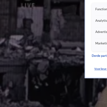
21 feb 2025, 18:46
Mike Pence weerlegt Trump: 'Oekraïne begon oorlog niet'
Function
20 feb 2025, 19:02
Nederland draait geldkraan dicht voor ontwikkelingshulp
Analyti
20 feb 2025, 18:52
Grote twijfels over Wiersma's stikstofplan
Adverti
20 feb 2025, 18:44
Kabinet constructief over deelname vredesmacht
Marketi
19 feb 2025, 19:19
CDA en NSC blokkeren verbod op 'homogenezing'
Derde parti
19 feb 2025, 19:15
Weinig nieuwe mbo-studenten in de zorg: 'Imago helpt ook niet mee'
Voorkeur
19 feb 2025, 19:04
Krijgen burgers meer macht met bindend correctief referendum?
18 feb 2025, 19:49
VS en Rusland praten over Oekraïne, wat betekent dit voor Nederland?
18 feb 2025, 19:01
'Veel mensen werden lid van de VVD door Bolkestein'
18 feb 2025, 18:44