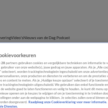
evering
Video's
Nieuws van de Dag Podcast
ookievoorkeuren
e
28
partners gebruiken cookies en vergelijkbare technieken om informatie te
s gebruiker van onze website(s), jouw gedrag en jouw apparaten. Als je „Alle co
ast
Panel
Contact
” selecteert, worden trackingtechnologieën ingeschakeld om onze advertenties
personaliseren, onze producten en diensten te verbeteren en om de prestaties 
s en content te meten. Als je „Huidige keuze opslaan” selecteert of je toestemm
e trackingtechnologieën uitgeschakeld. We gebruiken dan enkel functionele en
de website goed te laten functioneren en veilig te houden. Je kunt dit menu op
ieuw openen om je keuzes te wijzigen of om je toestemming in te trekken door
ellingen onder aan de webpagina te klikken. Je selecties zullen overal binnen o
orden doorgevoerd.
Raadpleeg onze Cookieverklaring voor meer informatie.
ale Diensten.