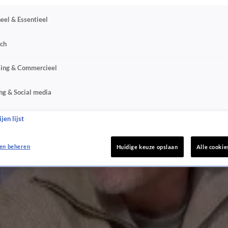
eel & Essentieel
sch
sing & Commercieel
ng & Social media
jen lijst
en beheren
Huidige keuze opslaan
Alle cookie