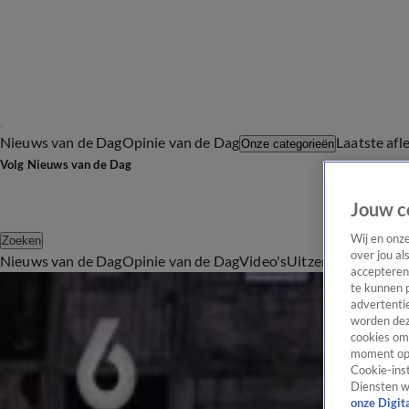
Nieuws van de Dag
Opinie van de Dag
Laatste afl
Onze categorieën
Volg Nieuws van de Dag
Jouw c
Wij en onz
Zoeken
over jou al
Nieuws van de Dag
Opinie van de Dag
Video's
Uitzendingen
Podc
accepteren
Politiek
te kunnen 
advertentie
Drie jaar oorlog in Oekraïne: Is een einde in zicht?
worden dez
24 feb 2025, 19:00
cookies om 
'Jongeren in Duitsland zijn gepolariseerd'
moment opn
24 feb 2025, 18:59
Cookie-inst
Diensten w
Verkiezingen in Duitsland: 'De migratieproblemen zijn daar groter'
onze Digit