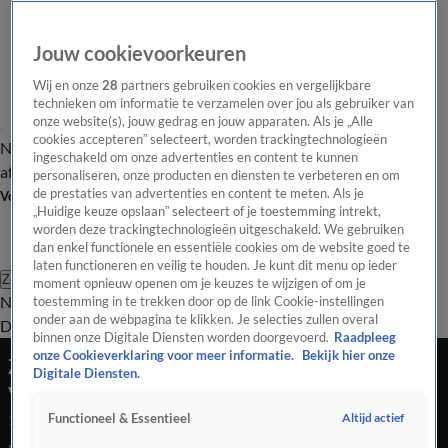
Jouw cookievoorkeuren
Wij en onze
28
partners gebruiken cookies en vergelijkbare
technieken om informatie te verzamelen over jou als gebruiker van
onze website(s), jouw gedrag en jouw apparaten. Als je „Alle
cookies accepteren” selecteert, worden trackingtechnologieën
Nieuws van de Dag
Opinie van de Dag
Laatste
Onze categorieën
ingeschakeld om onze advertenties en content te kunnen
aflevering
Video's
Nieuws van de Dag Podcast
personaliseren, onze producten en diensten te verbeteren en om
de prestaties van advertenties en content te meten. Als je
Volg Nieuws van de Dag
„Huidige keuze opslaan” selecteert of je toestemming intrekt,
worden deze trackingtechnologieën uitgeschakeld. We gebruiken
dan enkel functionele en essentiële cookies om de website goed te
laten functioneren en veilig te houden. Je kunt dit menu op ieder
Zoeken
moment opnieuw openen om je keuzes te wijzigen of om je
Nieuws van de Dag
Opinie van de
toestemming in te trekken door op de link Cookie-instellingen
onder aan de webpagina te klikken. Je selecties zullen overal
Dag
Video's
Uitzendingen
Podcast
Panel
Contact
binnen onze Digitale Diensten worden doorgevoerd.
Raadpleeg
onze Cookieverklaring voor meer informatie.
Bekijk hier onze
Zelensky overlegt met Starmer in London daags
Digitale Diensten.
voor top Trump-Poetin
Altijd actief
Functioneel & Essentieel
14 aug 2025, 18:30