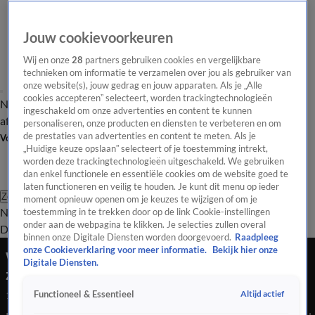
Jouw cookievoorkeuren
Wij en onze
28
partners gebruiken cookies en vergelijkbare
technieken om informatie te verzamelen over jou als gebruiker van
onze website(s), jouw gedrag en jouw apparaten. Als je „Alle
cookies accepteren” selecteert, worden trackingtechnologieën
Nieuws van de Dag
Opinie van de Dag
Laatste
Onze categorieën
ingeschakeld om onze advertenties en content te kunnen
aflevering
Video's
Nieuws van de Dag Podcast
personaliseren, onze producten en diensten te verbeteren en om
de prestaties van advertenties en content te meten. Als je
Volg Nieuws van de Dag
„Huidige keuze opslaan” selecteert of je toestemming intrekt,
worden deze trackingtechnologieën uitgeschakeld. We gebruiken
dan enkel functionele en essentiële cookies om de website goed te
laten functioneren en veilig te houden. Je kunt dit menu op ieder
Zoeken
moment opnieuw openen om je keuzes te wijzigen of om je
Nieuws van de Dag
Opinie van de
toestemming in te trekken door op de link Cookie-instellingen
onder aan de webpagina te klikken. Je selecties zullen overal
Dag
Video's
Uitzendingen
Podcast
Panel
Contact
binnen onze Digitale Diensten worden doorgevoerd.
Raadpleeg
onze Cookieverklaring voor meer informatie.
Bekijk hier onze
Wilders gaat weer campagne voeren: 'Hij wordt
Digitale Diensten.
zelfs beveiligd op het toilet'
Altijd actief
Functioneel & Essentieel
15 okt 2025, 18:22