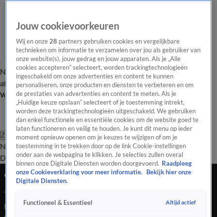
Jouw cookievoorkeuren
Wij en onze
28
partners gebruiken cookies en vergelijkbare
technieken om informatie te verzamelen over jou als gebruiker van
onze website(s), jouw gedrag en jouw apparaten. Als je „Alle
cookies accepteren” selecteert, worden trackingtechnologieën
Nieuws van de Dag
Opinie van de Dag
Laatste
Onze categorieën
ingeschakeld om onze advertenties en content te kunnen
aflevering
Video's
Nieuws van de Dag Podcast
personaliseren, onze producten en diensten te verbeteren en om
de prestaties van advertenties en content te meten. Als je
Volg Nieuws van de Dag
„Huidige keuze opslaan” selecteert of je toestemming intrekt,
worden deze trackingtechnologieën uitgeschakeld. We gebruiken
dan enkel functionele en essentiële cookies om de website goed te
laten functioneren en veilig te houden. Je kunt dit menu op ieder
Zoeken
moment opnieuw openen om je keuzes te wijzigen of om je
Nieuws van de Dag
Opinie van de
toestemming in te trekken door op de link Cookie-instellingen
onder aan de webpagina te klikken. Je selecties zullen overal
Dag
Video's
Uitzendingen
Podcast
Panel
Contact
binnen onze Digitale Diensten worden doorgevoerd.
Raadpleeg
onze Cookieverklaring voor meer informatie.
Bekijk hier onze
'We zijn politiek dakloos'
Digitale Diensten.
4 juni 2025, 19:11
Altijd actief
Functioneel & Essentieel
De Tweede Kamer debatteert de hele dag over de val van het