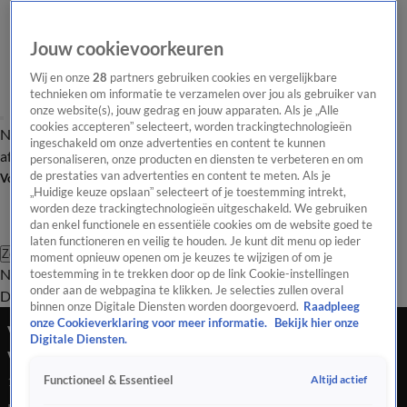
Jouw cookievoorkeuren
Wij en onze
28
partners gebruiken cookies en vergelijkbare
technieken om informatie te verzamelen over jou als gebruiker van
onze website(s), jouw gedrag en jouw apparaten. Als je „Alle
cookies accepteren” selecteert, worden trackingtechnologieën
Nieuws van de Dag
Opinie van de Dag
Laatste
Onze categorieën
ingeschakeld om onze advertenties en content te kunnen
aflevering
Video's
Nieuws van de Dag Podcast
personaliseren, onze producten en diensten te verbeteren en om
de prestaties van advertenties en content te meten. Als je
Volg Nieuws van de Dag
„Huidige keuze opslaan” selecteert of je toestemming intrekt,
worden deze trackingtechnologieën uitgeschakeld. We gebruiken
dan enkel functionele en essentiële cookies om de website goed te
laten functioneren en veilig te houden. Je kunt dit menu op ieder
Zoeken
moment opnieuw openen om je keuzes te wijzigen of om je
Nieuws van de Dag
Opinie van de
toestemming in te trekken door op de link Cookie-instellingen
onder aan de webpagina te klikken. Je selecties zullen overal
Dag
Video's
Uitzendingen
Podcast
Panel
Contact
binnen onze Digitale Diensten worden doorgevoerd.
Raadpleeg
onze Cookieverklaring voor meer informatie.
Bekijk hier onze
VVD gooit deur dicht voor Wilders: De weg vrij
Digitale Diensten.
voor PvdA/GL?
Altijd actief
Functioneel & Essentieel
10 juni 2025, 18:52