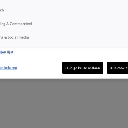
sch
sing & Commercieel
ng & Social media
jen lijst
en beheren
Huidige keuze opslaan
Alle cookie