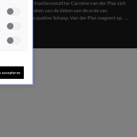
stoorde BBB-fractievoorzitter Caroline van der Plas zich
aan de uitspraken van de deken van de orde van
advocaten Jacqueline Schaap. Van der Plas reageert op de
volgens haar ongefundeerde uitspraken.
s accepteren