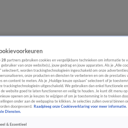
evering
Video's
Nieuws van de Dag Podcast
ookievoorkeuren
e
28
partners gebruiken cookies en vergelijkbare technieken om informatie te
s gebruiker van onze website(s), jouw gedrag en jouw apparaten. Als je „Alle co
” selecteert, worden trackingtechnologieën ingeschakeld om onze advertenties
personaliseren, onze producten en diensten te verbeteren en om de prestaties 
s en content te meten. Als je „Huidige keuze opslaan” selecteert of je toestemm
ast
Panel
Contact
e trackingtechnologieën uitgeschakeld. We gebruiken dan enkel functionele en
de website goed te laten functioneren en veilig te houden. Je kunt dit menu op
ieuw openen om je keuzes te wijzigen of om je toestemming in te trekken door
ellingen onder aan de webpagina te klikken. Je selecties zullen overal binnen o
orden doorgevoerd.
Raadpleeg onze Cookieverklaring voor meer informatie.
ale Diensten.
eel & Essentieel