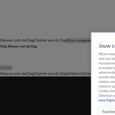
Nieuws van de Dag
Opinie van de Dag
Laatste afl
Onze categorieën
Jouw c
Volg Nieuws van de Dag
Wij en onz
over jou al
accepteren
Zoeken
te kunnen 
advertentie
Nieuws van de Dag
Opinie van de Dag
Video's
Uitzendingen
Podc
worden dez
cookies om 
moment opn
Cookie-inst
Diensten w
onze Digit
Function