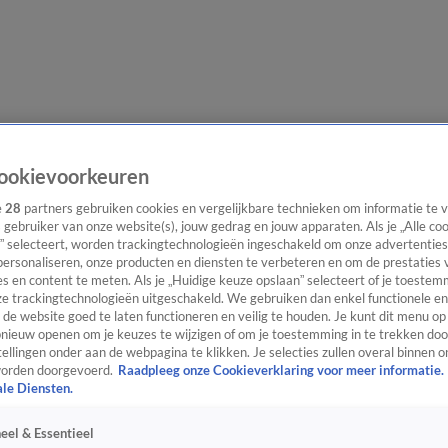
evering
Video's
Nieuws van de Dag Podcast
ookievoorkeuren
e
28
partners gebruiken cookies en vergelijkbare technieken om informatie te
s gebruiker van onze website(s), jouw gedrag en jouw apparaten. Als je „Alle co
” selecteert, worden trackingtechnologieën ingeschakeld om onze advertenties
personaliseren, onze producten en diensten te verbeteren en om de prestaties 
s en content te meten. Als je „Huidige keuze opslaan” selecteert of je toestemm
ast
Panel
Contact
e trackingtechnologieën uitgeschakeld. We gebruiken dan enkel functionele en
de website goed te laten functioneren en veilig te houden. Je kunt dit menu op
ieuw openen om je keuzes te wijzigen of om je toestemming in te trekken door
ellingen onder aan de webpagina te klikken. Je selecties zullen overal binnen o
orden doorgevoerd.
Raadpleeg onze Cookieverklaring voor meer informatie.
ale Diensten.
eel & Essentieel