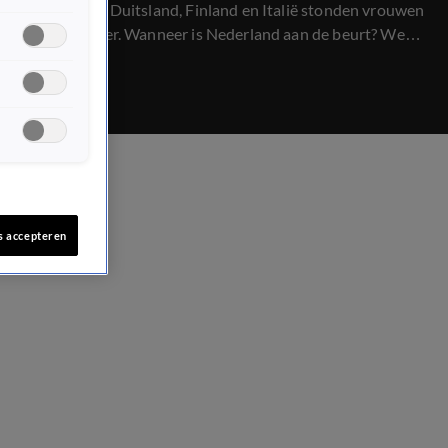
In landen als Duitsland, Finland en Italië stonden vrouwen
al aan het roer. Wanneer is Nederland aan de beurt? We
onderzoeken waarom die eerste vrouwelijke premier nog
steeds op zich laat wachten.
s accepteren