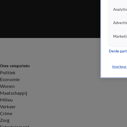
Analyti
Adverti
Marketi
Derde parti
Onze categorieën
Voorkeur
Politiek
Economie
Wonen
Maatschappij
Milieu
Verkeer
Crime
Zorg
Entertainment