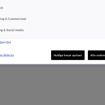
sch
sing & Commercieel
ng & Social media
jen lijst
en beheren
Huidige keuze opslaan
Alle cookie