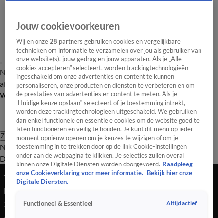
Jouw cookievoorkeuren
Wij en onze
28
partners gebruiken cookies en vergelijkbare
technieken om informatie te verzamelen over jou als gebruiker van
onze website(s), jouw gedrag en jouw apparaten. Als je „Alle
cookies accepteren” selecteert, worden trackingtechnologieën
Nieuws van de Dag
Opinie van de Dag
Laatste
Onze categorieën
ingeschakeld om onze advertenties en content te kunnen
aflevering
Video's
Nieuws van de Dag Podcast
personaliseren, onze producten en diensten te verbeteren en om
de prestaties van advertenties en content te meten. Als je
Volg Nieuws van de Dag
„Huidige keuze opslaan” selecteert of je toestemming intrekt,
worden deze trackingtechnologieën uitgeschakeld. We gebruiken
dan enkel functionele en essentiële cookies om de website goed te
laten functioneren en veilig te houden. Je kunt dit menu op ieder
Zoeken
moment opnieuw openen om je keuzes te wijzigen of om je
Nieuws van de Dag
Opinie van de
toestemming in te trekken door op de link Cookie-instellingen
onder aan de webpagina te klikken. Je selecties zullen overal
Dag
Video's
Uitzendingen
Podcast
Panel
Contact
binnen onze Digitale Diensten worden doorgevoerd.
Raadpleeg
onze Cookieverklaring voor meer informatie.
Bekijk hier onze
Terugblik: zo verliepen de eerste vier maanden
Digitale Diensten.
met Rob Jetten als minister-president
Altijd actief
Functioneel & Essentieel
2 juli 2026, 18:38