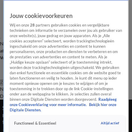
Jouw cookievoorkeuren
Wij en onze
28
partners gebruiken cookies en vergelijkbare
technieken om informatie te verzamelen over jou als gebruiker van
onze website(s), jouw gedrag en jouw apparaten. Als je „Alle
cookies accepteren” selecteert, worden trackingtechnologieën
Nieuws van de Dag
Opinie van de Dag
Laatste
Onze categorieën
ingeschakeld om onze advertenties en content te kunnen
aflevering
Video's
Nieuws van de Dag Podcast
personaliseren, onze producten en diensten te verbeteren en om
de prestaties van advertenties en content te meten. Als je
Volg Nieuws van de Dag
„Huidige keuze opslaan” selecteert of je toestemming intrekt,
worden deze trackingtechnologieën uitgeschakeld. We gebruiken
dan enkel functionele en essentiële cookies om de website goed te
laten functioneren en veilig te houden. Je kunt dit menu op ieder
Zoeken
moment opnieuw openen om je keuzes te wijzigen of om je
Nieuws van de Dag
Opinie van de
toestemming in te trekken door op de link Cookie-instellingen
onder aan de webpagina te klikken. Je selecties zullen overal
Dag
Video's
Uitzendingen
Podcast
Panel
Contact
binnen onze Digitale Diensten worden doorgevoerd.
Raadpleeg
onze Cookieverklaring voor meer informatie.
Bekijk hier onze
Syriërs vrijwillig terug naar thuisland: 'Moedig
Digitale Diensten.
remigratie aan van mensen die vijandig staan
tegenover onze samenleving'
Altijd actief
Functioneel & Essentieel
16 sep 2025, 19:07