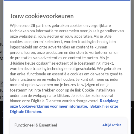
Jouw cookievoorkeuren
Wij en onze
28
partners gebruiken cookies en vergelijkbare
technieken om informatie te verzamelen over jou als gebruiker van
onze website(s), jouw gedrag en jouw apparaten. Als je „Alle
cookies accepteren” selecteert, worden trackingtechnologieën
Nieuws van de Dag
Opinie van de Dag
Laatste
Onze categorieën
ingeschakeld om onze advertenties en content te kunnen
aflevering
Video's
Nieuws van de Dag Podcast
personaliseren, onze producten en diensten te verbeteren en om
de prestaties van advertenties en content te meten. Als je
Volg Nieuws van de Dag
„Huidige keuze opslaan” selecteert of je toestemming intrekt,
worden deze trackingtechnologieën uitgeschakeld. We gebruiken
dan enkel functionele en essentiële cookies om de website goed te
laten functioneren en veilig te houden. Je kunt dit menu op ieder
Zoeken
moment opnieuw openen om je keuzes te wijzigen of om je
Nieuws van de Dag
Opinie van de
toestemming in te trekken door op de link Cookie-instellingen
onder aan de webpagina te klikken. Je selecties zullen overal
Dag
Video's
Uitzendingen
Podcast
Panel
Contact
binnen onze Digitale Diensten worden doorgevoerd.
Raadpleeg
onze Cookieverklaring voor meer informatie.
Bekijk hier onze
Sunita Biharie: ‘Het COA belde zelf vier hotels af
Digitale Diensten.
om een deal te sluiten’
Altijd actief
Functioneel & Essentieel
2 juni 2026, 18:45