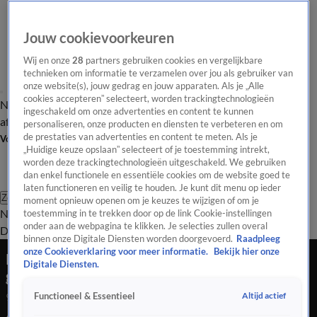
Jouw cookievoorkeuren
Wij en onze
28
partners gebruiken cookies en vergelijkbare
technieken om informatie te verzamelen over jou als gebruiker van
onze website(s), jouw gedrag en jouw apparaten. Als je „Alle
cookies accepteren” selecteert, worden trackingtechnologieën
Nieuws van de Dag
Opinie van de Dag
Laatste
Onze categorieën
ingeschakeld om onze advertenties en content te kunnen
aflevering
Video's
Nieuws van de Dag Podcast
personaliseren, onze producten en diensten te verbeteren en om
de prestaties van advertenties en content te meten. Als je
Volg Nieuws van de Dag
„Huidige keuze opslaan” selecteert of je toestemming intrekt,
worden deze trackingtechnologieën uitgeschakeld. We gebruiken
dan enkel functionele en essentiële cookies om de website goed te
laten functioneren en veilig te houden. Je kunt dit menu op ieder
Zoeken
moment opnieuw openen om je keuzes te wijzigen of om je
Nieuws van de Dag
Opinie van de
toestemming in te trekken door op de link Cookie-instellingen
onder aan de webpagina te klikken. Je selecties zullen overal
Dag
Video's
Uitzendingen
Podcast
Panel
Contact
binnen onze Digitale Diensten worden doorgevoerd.
Raadpleeg
onze Cookieverklaring voor meer informatie.
Bekijk hier onze
Rusland viert overwinning op Nazi-Duitsland
Digitale Diensten.
groots en meeslepend
Altijd actief
Functioneel & Essentieel
9 mei 2025, 18:53