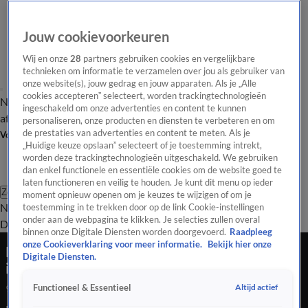
Jouw cookievoorkeuren
Wij en onze
28
partners gebruiken cookies en vergelijkbare
technieken om informatie te verzamelen over jou als gebruiker van
onze website(s), jouw gedrag en jouw apparaten. Als je „Alle
cookies accepteren” selecteert, worden trackingtechnologieën
Nieuws van de Dag
Opinie van de Dag
Laatste
Onze categorieën
ingeschakeld om onze advertenties en content te kunnen
aflevering
Video's
Nieuws van de Dag Podcast
personaliseren, onze producten en diensten te verbeteren en om
de prestaties van advertenties en content te meten. Als je
Volg Nieuws van de Dag
„Huidige keuze opslaan” selecteert of je toestemming intrekt,
worden deze trackingtechnologieën uitgeschakeld. We gebruiken
dan enkel functionele en essentiële cookies om de website goed te
laten functioneren en veilig te houden. Je kunt dit menu op ieder
Zoeken
moment opnieuw openen om je keuzes te wijzigen of om je
Nieuws van de Dag
Opinie van de
toestemming in te trekken door op de link Cookie-instellingen
onder aan de webpagina te klikken. Je selecties zullen overal
Dag
Video's
Uitzendingen
Podcast
Panel
Contact
binnen onze Digitale Diensten worden doorgevoerd.
Raadpleeg
onze Cookieverklaring voor meer informatie.
Bekijk hier onze
Reces is amper voorbij en het is weer hommeles
Digitale Diensten.
in Den Haag
Altijd actief
Functioneel & Essentieel
9 mei 2025, 18:42