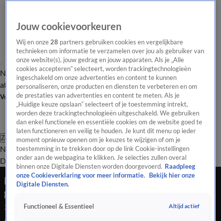
Jouw cookievoorkeuren
Wij en onze
28
partners gebruiken cookies en vergelijkbare
technieken om informatie te verzamelen over jou als gebruiker van
onze website(s), jouw gedrag en jouw apparaten. Als je „Alle
cookies accepteren” selecteert, worden trackingtechnologieën
Nieuws van de Dag
Opinie van de Dag
Laatste
Onze categorieën
ingeschakeld om onze advertenties en content te kunnen
aflevering
Video's
Nieuws van de Dag Podcast
personaliseren, onze producten en diensten te verbeteren en om
de prestaties van advertenties en content te meten. Als je
Volg Nieuws van de Dag
„Huidige keuze opslaan” selecteert of je toestemming intrekt,
worden deze trackingtechnologieën uitgeschakeld. We gebruiken
dan enkel functionele en essentiële cookies om de website goed te
laten functioneren en veilig te houden. Je kunt dit menu op ieder
Zoeken
moment opnieuw openen om je keuzes te wijzigen of om je
Nieuws van de Dag
Opinie van de
toestemming in te trekken door op de link Cookie-instellingen
onder aan de webpagina te klikken. Je selecties zullen overal
Dag
Video's
Uitzendingen
Podcast
Panel
Contact
binnen onze Digitale Diensten worden doorgevoerd.
Raadpleeg
onze Cookieverklaring voor meer informatie.
Bekijk hier onze
Politiek vertrouwen daalt, zorg wordt
Digitale Diensten.
gekort: wat gaat Dilan Yeşilgöz eraan doen?
Altijd actief
Functioneel & Essentieel
20 okt 2025, 18:49