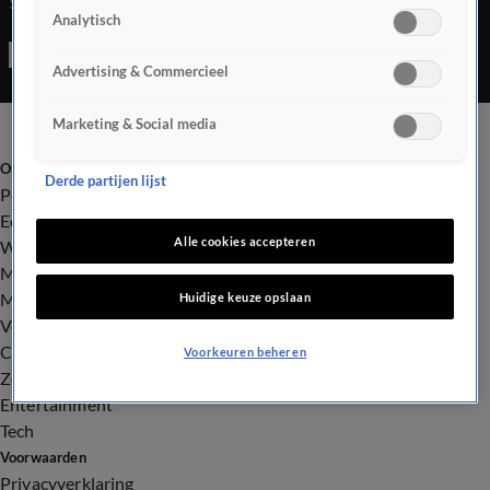
5%.
Analytisch
Advertising & Commercieel
Marketing & Social media
Onze categorieën
Derde partijen lijst
Politiek
Economie
Alle cookies accepteren
Wonen
Maatschappij
Milieu
Huidige keuze opslaan
Verkeer
Crime
Voorkeuren beheren
Zorg
Entertainment
Tech
Voorwaarden
Privacyverklaring