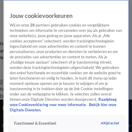
Jouw cookievoorkeuren
Wij en onze
28
partners gebruiken cookies en vergelijkbare
technieken om informatie te verzamelen over jou als gebruiker van
onze website(s), jouw gedrag en jouw apparaten. Als je „Alle
cookies accepteren” selecteert, worden trackingtechnologieën
Nieuws van de Dag
Opinie van de Dag
Laatste
Onze categorieën
ingeschakeld om onze advertenties en content te kunnen
aflevering
Video's
Nieuws van de Dag Podcast
personaliseren, onze producten en diensten te verbeteren en om
de prestaties van advertenties en content te meten. Als je
Volg Nieuws van de Dag
„Huidige keuze opslaan” selecteert of je toestemming intrekt,
worden deze trackingtechnologieën uitgeschakeld. We gebruiken
dan enkel functionele en essentiële cookies om de website goed te
laten functioneren en veilig te houden. Je kunt dit menu op ieder
Zoeken
moment opnieuw openen om je keuzes te wijzigen of om je
Nieuws van de Dag
Opinie van de
toestemming in te trekken door op de link Cookie-instellingen
onder aan de webpagina te klikken. Je selecties zullen overal
Dag
Video's
Uitzendingen
Podcast
Panel
Contact
binnen onze Digitale Diensten worden doorgevoerd.
Raadpleeg
onze Cookieverklaring voor meer informatie.
Bekijk hier onze
NSC is om: 3,5% steun voor Defensie
Digitale Diensten.
20 mei 2025, 18:21
Altijd actief
Functioneel & Essentieel
Het NSC wil 3,5% steun voor Defensie, en zelfs op termijn naar