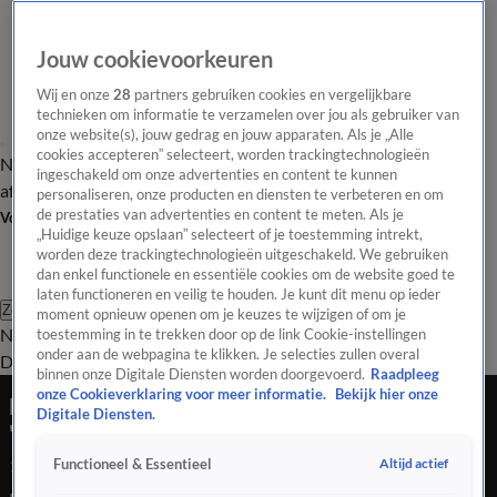
Jouw cookievoorkeuren
Wij en onze
28
partners gebruiken cookies en vergelijkbare
technieken om informatie te verzamelen over jou als gebruiker van
onze website(s), jouw gedrag en jouw apparaten. Als je „Alle
cookies accepteren” selecteert, worden trackingtechnologieën
Nieuws van de Dag
Opinie van de Dag
Laatste
Onze categorieën
ingeschakeld om onze advertenties en content te kunnen
aflevering
Video's
Nieuws van de Dag Podcast
personaliseren, onze producten en diensten te verbeteren en om
de prestaties van advertenties en content te meten. Als je
Volg Nieuws van de Dag
„Huidige keuze opslaan” selecteert of je toestemming intrekt,
worden deze trackingtechnologieën uitgeschakeld. We gebruiken
dan enkel functionele en essentiële cookies om de website goed te
laten functioneren en veilig te houden. Je kunt dit menu op ieder
Zoeken
moment opnieuw openen om je keuzes te wijzigen of om je
Nieuws van de Dag
Opinie van de
toestemming in te trekken door op de link Cookie-instellingen
onder aan de webpagina te klikken. Je selecties zullen overal
Dag
Video's
Uitzendingen
Podcast
Panel
Contact
binnen onze Digitale Diensten worden doorgevoerd.
Raadpleeg
onze Cookieverklaring voor meer informatie.
Bekijk hier onze
Nieuwe kabinet voorlopig nog niet op bordes:
Digitale Diensten.
'Weinig vertrouwen dat dit goed gaat'
Altijd actief
Functioneel & Essentieel
15 jan 2026, 18:42