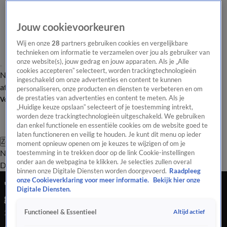
Jouw cookievoorkeuren
Wij en onze
28
partners gebruiken cookies en vergelijkbare
technieken om informatie te verzamelen over jou als gebruiker van
onze website(s), jouw gedrag en jouw apparaten. Als je „Alle
cookies accepteren” selecteert, worden trackingtechnologieën
Nieuws van de Dag
Opinie van de Dag
Laatste
Onze categorieën
ingeschakeld om onze advertenties en content te kunnen
aflevering
Video's
Nieuws van de Dag Podcast
personaliseren, onze producten en diensten te verbeteren en om
de prestaties van advertenties en content te meten. Als je
Volg Nieuws van de Dag
„Huidige keuze opslaan” selecteert of je toestemming intrekt,
worden deze trackingtechnologieën uitgeschakeld. We gebruiken
dan enkel functionele en essentiële cookies om de website goed te
laten functioneren en veilig te houden. Je kunt dit menu op ieder
Zoeken
moment opnieuw openen om je keuzes te wijzigen of om je
Nieuws van de Dag
Opinie van de
toestemming in te trekken door op de link Cookie-instellingen
onder aan de webpagina te klikken. Je selecties zullen overal
Dag
Video's
Uitzendingen
Podcast
Panel
Contact
binnen onze Digitale Diensten worden doorgevoerd.
Raadpleeg
onze Cookieverklaring voor meer informatie.
Bekijk hier onze
'Nieuw kabinet pas na
Digitale Diensten.
gemeenteraadsverkiezingen'
Altijd actief
Functioneel & Essentieel
20 nov 2025, 19:11