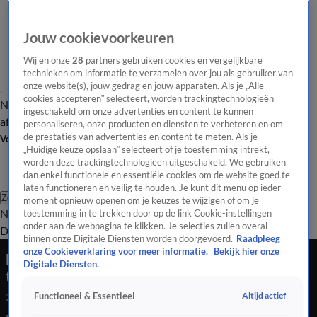
Jouw cookievoorkeuren
Wij en onze
28
partners gebruiken cookies en vergelijkbare
technieken om informatie te verzamelen over jou als gebruiker van
onze website(s), jouw gedrag en jouw apparaten. Als je „Alle
cookies accepteren” selecteert, worden trackingtechnologieën
Nieuws van de Dag
Opinie van de Dag
Laatste
Onze categorieën
ingeschakeld om onze advertenties en content te kunnen
aflevering
Video's
Nieuws van de Dag Podcast
personaliseren, onze producten en diensten te verbeteren en om
de prestaties van advertenties en content te meten. Als je
Volg Nieuws van de Dag
„Huidige keuze opslaan” selecteert of je toestemming intrekt,
worden deze trackingtechnologieën uitgeschakeld. We gebruiken
dan enkel functionele en essentiële cookies om de website goed te
laten functioneren en veilig te houden. Je kunt dit menu op ieder
Zoeken
moment opnieuw openen om je keuzes te wijzigen of om je
Nieuws van de Dag
Opinie van de
toestemming in te trekken door op de link Cookie-instellingen
onder aan de webpagina te klikken. Je selecties zullen overal
Dag
Video's
Uitzendingen
Podcast
Panel
Contact
binnen onze Digitale Diensten worden doorgevoerd.
Raadpleeg
onze Cookieverklaring voor meer informatie.
Bekijk hier onze
Minder zorg in basispakket, later met pensioen:
Digitale Diensten.
trekt dit VVD-kiezers aan?
Altijd actief
Functioneel & Essentieel
28 juli 2025, 18:45