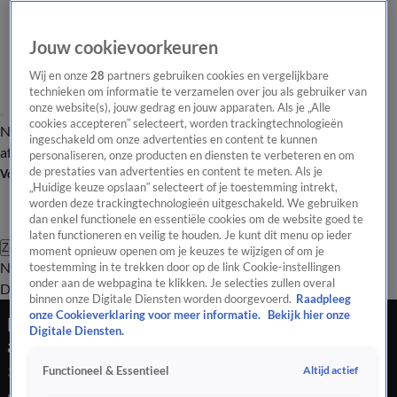
Jouw cookievoorkeuren
Wij en onze
28
partners gebruiken cookies en vergelijkbare
technieken om informatie te verzamelen over jou als gebruiker van
onze website(s), jouw gedrag en jouw apparaten. Als je „Alle
cookies accepteren” selecteert, worden trackingtechnologieën
Nieuws van de Dag
Opinie van de Dag
Laatste
Onze categorieën
ingeschakeld om onze advertenties en content te kunnen
aflevering
Video's
Nieuws van de Dag Podcast
personaliseren, onze producten en diensten te verbeteren en om
de prestaties van advertenties en content te meten. Als je
Volg Nieuws van de Dag
„Huidige keuze opslaan” selecteert of je toestemming intrekt,
worden deze trackingtechnologieën uitgeschakeld. We gebruiken
dan enkel functionele en essentiële cookies om de website goed te
laten functioneren en veilig te houden. Je kunt dit menu op ieder
Zoeken
moment opnieuw openen om je keuzes te wijzigen of om je
Nieuws van de Dag
Opinie van de
toestemming in te trekken door op de link Cookie-instellingen
onder aan de webpagina te klikken. Je selecties zullen overal
Dag
Video's
Uitzendingen
Podcast
Panel
Contact
binnen onze Digitale Diensten worden doorgevoerd.
Raadpleeg
onze Cookieverklaring voor meer informatie.
Bekijk hier onze
Laatste stemronde voor reces: wel of geen
Digitale Diensten.
akkoord op asielwetten?
Altijd actief
Functioneel & Essentieel
3 juli 2025, 18:33