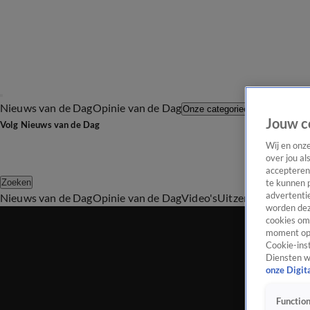
Nieuws van de Dag
Opinie van de Dag
Laatste afl
Onze categorieën
Jouw c
Volg Nieuws van de Dag
Wij en onz
over jou al
accepteren
Zoeken
te kunnen 
advertentie
Nieuws van de Dag
Opinie van de Dag
Video's
Uitzendingen
Podc
worden dez
cookies om 
moment opn
Cookie-inst
Diensten w
onze Digit
Function