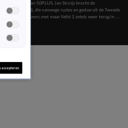
lijsttrekker van 50PLUS. Jan Struijs bracht de
ouderenpartij, die vanwege ruzies en gedoe uit de Tweede
Kamer verdween, met maar liefst 2 zetels weer terug in het
centrum van de macht. Zijn partij kan beslissend zijn in de
vormen van een centrumrechts kabinet. Hoe ziet hij de rol
van 50PLUS?
s accepteren