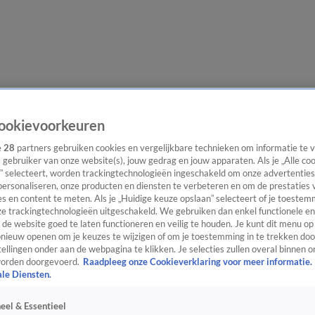
evering
Video's
Nieuws van de Dag Podcast
ookievoorkeuren
e
28
partners gebruiken cookies en vergelijkbare technieken om informatie te
s gebruiker van onze website(s), jouw gedrag en jouw apparaten. Als je „Alle co
” selecteert, worden trackingtechnologieën ingeschakeld om onze advertenties
personaliseren, onze producten en diensten te verbeteren en om de prestaties 
s en content te meten. Als je „Huidige keuze opslaan” selecteert of je toestemm
ast
Panel
Contact
e trackingtechnologieën uitgeschakeld. We gebruiken dan enkel functionele en
de website goed te laten functioneren en veilig te houden. Je kunt dit menu op
ieuw openen om je keuzes te wijzigen of om je toestemming in te trekken door
ellingen onder aan de webpagina te klikken. Je selecties zullen overal binnen o
orden doorgevoerd.
Raadpleeg onze Cookieverklaring voor meer informatie.
ale Diensten.
eel & Essentieel