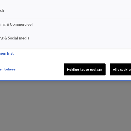
sch
sing & Commercieel
ng & Social media
jen lijst
en beheren
Huidige keuze opslaan
Alle cookie