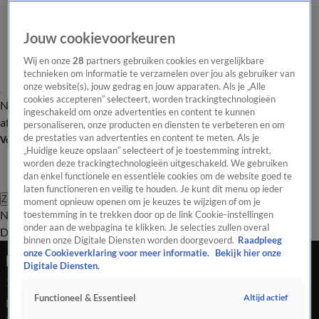
Jouw cookievoorkeuren
Wij en onze
28
partners gebruiken cookies en vergelijkbare
technieken om informatie te verzamelen over jou als gebruiker van
onze website(s), jouw gedrag en jouw apparaten. Als je „Alle
cookies accepteren” selecteert, worden trackingtechnologieën
Nieuws van de Dag
Opinie van de Dag
Laatste
Onze categorieën
ingeschakeld om onze advertenties en content te kunnen
aflevering
Video's
Nieuws van de Dag Podcast
personaliseren, onze producten en diensten te verbeteren en om
de prestaties van advertenties en content te meten. Als je
Volg Nieuws van de Dag
„Huidige keuze opslaan” selecteert of je toestemming intrekt,
worden deze trackingtechnologieën uitgeschakeld. We gebruiken
dan enkel functionele en essentiële cookies om de website goed te
laten functioneren en veilig te houden. Je kunt dit menu op ieder
Zoeken
moment opnieuw openen om je keuzes te wijzigen of om je
Nieuws van de Dag
Opinie van de
toestemming in te trekken door op de link Cookie-instellingen
onder aan de webpagina te klikken. Je selecties zullen overal
Dag
Video's
Uitzendingen
Podcast
Panel
Contact
binnen onze Digitale Diensten worden doorgevoerd.
Raadpleeg
onze Cookieverklaring voor meer informatie.
Bekijk hier onze
Hoera, het kabinet bestaat nog steeds!
Digitale Diensten.
18 apr 2025, 18:34
Altijd actief
Functioneel & Essentieel
Menig weddenschap ten spijt, het kabinet bestaat nog steeds.