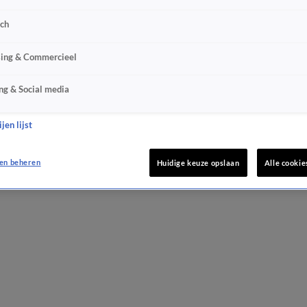
sch
sing & Commercieel
ng & Social media
jen lijst
en beheren
Huidige keuze opslaan
Alle cookie