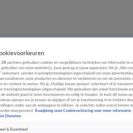
evering
Video's
Nieuws van de Dag Podcast
ookievoorkeuren
e
28
partners gebruiken cookies en vergelijkbare technieken om informatie te
s gebruiker van onze website(s), jouw gedrag en jouw apparaten. Als je „Alle co
” selecteert, worden trackingtechnologieën ingeschakeld om onze advertenties
personaliseren, onze producten en diensten te verbeteren en om de prestaties 
s en content te meten. Als je „Huidige keuze opslaan” selecteert of je toestemm
ast
Panel
Contact
e trackingtechnologieën uitgeschakeld. We gebruiken dan enkel functionele en
de website goed te laten functioneren en veilig te houden. Je kunt dit menu op
ieuw openen om je keuzes te wijzigen of om je toestemming in te trekken door
ellingen onder aan de webpagina te klikken. Je selecties zullen overal binnen o
orden doorgevoerd.
Raadpleeg onze Cookieverklaring voor meer informatie.
ale Diensten.
eel & Essentieel