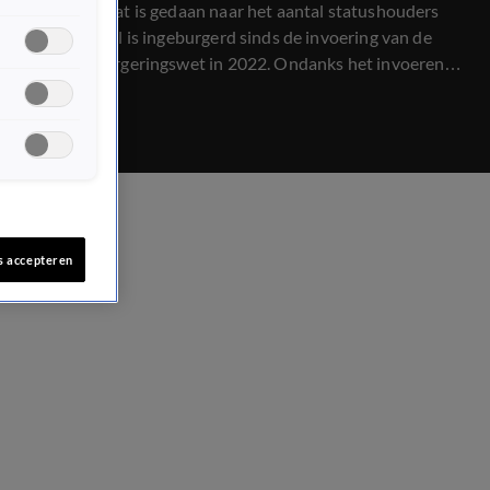
onderzoek dat is gedaan naar het aantal statushouders
dat succesvol is ingeburgerd sinds de invoering van de
nieuwe inburgeringswet in 2022. Ondanks het invoeren
van de wet lijkt er nog geen zichtbare verbetering in te
zitten. Nog altijd loopt het inburgeringstraject van veel
statushouders vast. VVD-Kamerlid Bente Becker schuift
erover aan.
s accepteren