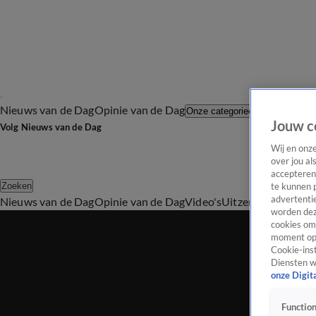
Nieuws van de Dag
Opinie van de Dag
Laatste afl
Onze categorieën
Jouw c
Volg Nieuws van de Dag
Wij en onz
over jou al
accepteren
Zoeken
te kunnen 
advertentie
Nieuws van de Dag
Opinie van de Dag
Video's
Uitzendingen
Podc
worden dez
cookies om 
moment opn
Cookie-inst
Diensten w
onze Digit
Function