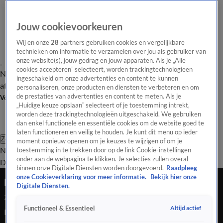
Jouw cookievoorkeuren
Wij en onze
28
partners gebruiken cookies en vergelijkbare
technieken om informatie te verzamelen over jou als gebruiker van
onze website(s), jouw gedrag en jouw apparaten. Als je „Alle
cookies accepteren” selecteert, worden trackingtechnologieën
Nieuws van de Dag
Opinie van de Dag
Laatste
Onze categorieën
ingeschakeld om onze advertenties en content te kunnen
aflevering
Video's
Nieuws van de Dag Podcast
personaliseren, onze producten en diensten te verbeteren en om
de prestaties van advertenties en content te meten. Als je
Volg Nieuws van de Dag
„Huidige keuze opslaan” selecteert of je toestemming intrekt,
worden deze trackingtechnologieën uitgeschakeld. We gebruiken
dan enkel functionele en essentiële cookies om de website goed te
laten functioneren en veilig te houden. Je kunt dit menu op ieder
Zoeken
moment opnieuw openen om je keuzes te wijzigen of om je
Nieuws van de Dag
Opinie van de
toestemming in te trekken door op de link Cookie-instellingen
onder aan de webpagina te klikken. Je selecties zullen overal
Dag
Video's
Uitzendingen
Podcast
Panel
Contact
binnen onze Digitale Diensten worden doorgevoerd.
Raadpleeg
onze Cookieverklaring voor meer informatie.
Bekijk hier onze
Feest bij D66: 'Ik voel mij hier net DJ Jopie'
Digitale Diensten.
29 okt 2025, 23:16
Altijd actief
Functioneel & Essentieel
Rob Jetten heeft na zijn winst het publiek toegesproken,