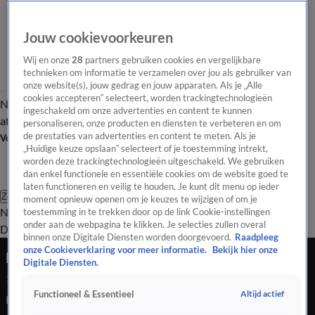
Jouw cookievoorkeuren
Wij en onze
28
partners gebruiken cookies en vergelijkbare
technieken om informatie te verzamelen over jou als gebruiker van
onze website(s), jouw gedrag en jouw apparaten. Als je „Alle
cookies accepteren” selecteert, worden trackingtechnologieën
Nieuws van de Dag
Opinie van de Dag
Laatste
Onze categorieën
ingeschakeld om onze advertenties en content te kunnen
aflevering
Video's
Nieuws van de Dag Podcast
personaliseren, onze producten en diensten te verbeteren en om
de prestaties van advertenties en content te meten. Als je
Volg Nieuws van de Dag
„Huidige keuze opslaan” selecteert of je toestemming intrekt,
worden deze trackingtechnologieën uitgeschakeld. We gebruiken
dan enkel functionele en essentiële cookies om de website goed te
laten functioneren en veilig te houden. Je kunt dit menu op ieder
Zoeken
moment opnieuw openen om je keuzes te wijzigen of om je
Nieuws van de Dag
Opinie van de
toestemming in te trekken door op de link Cookie-instellingen
onder aan de webpagina te klikken. Je selecties zullen overal
Dag
Video's
Uitzendingen
Podcast
Panel
Contact
binnen onze Digitale Diensten worden doorgevoerd.
Raadpleeg
onze Cookieverklaring voor meer informatie.
Bekijk hier onze
Drukke laatste dag in de Tweede Kamer
Digitale Diensten.
18 dec 2025, 18:58
Altijd actief
Functioneel & Essentieel
De Tweede Kamer gaat morgen 3 weken met kerstreces, maar