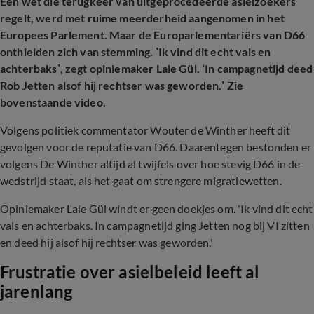
Een wet die terugkeer van uitgeprocedeerde asielzoekers
regelt, werd met ruime meerderheid aangenomen in het
Europees Parlement. Maar de Europarlementariërs van D66
onthielden zich van stemming. ’Ik vind dit echt vals en
achterbaks’, zegt opiniemaker Lale Gül. ‘In campagnetijd deed
Rob Jetten alsof hij rechtser was geworden.’ Zie
bovenstaande video.
Volgens politiek
commentator
Wouter
de Winther heeft dit
gevolgen voor de reputatie van D66. Daarentegen bestonden er
volgens De Winther altijd al twijfels over hoe stevig D66 in de
wedstrijd staat, als het gaat om strengere migratiewetten.
Opiniemaker Lale Gül windt er geen doekjes om. 'Ik vind dit echt
vals en achterbaks. In campagnetijd ging Jetten nog bij VI zitten
en deed hij alsof hij rechtser was geworden.'
Frustratie over asielbeleid leeft al
jarenlang