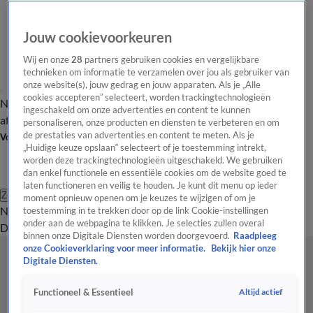
Jouw cookievoorkeuren
Wij en onze
28
partners gebruiken cookies en vergelijkbare
technieken om informatie te verzamelen over jou als gebruiker van
onze website(s), jouw gedrag en jouw apparaten. Als je „Alle
cookies accepteren” selecteert, worden trackingtechnologieën
Nieuws van de Dag
Opinie van de Dag
Laatste
Onze categorieën
ingeschakeld om onze advertenties en content te kunnen
aflevering
Video's
Nieuws van de Dag Podcast
personaliseren, onze producten en diensten te verbeteren en om
de prestaties van advertenties en content te meten. Als je
Volg Nieuws van de Dag
„Huidige keuze opslaan” selecteert of je toestemming intrekt,
worden deze trackingtechnologieën uitgeschakeld. We gebruiken
dan enkel functionele en essentiële cookies om de website goed te
laten functioneren en veilig te houden. Je kunt dit menu op ieder
Zoeken
moment opnieuw openen om je keuzes te wijzigen of om je
Nieuws van de Dag
Opinie van de
toestemming in te trekken door op de link Cookie-instellingen
onder aan de webpagina te klikken. Je selecties zullen overal
Dag
Video's
Uitzendingen
Podcast
Panel
Contact
binnen onze Digitale Diensten worden doorgevoerd.
Raadpleeg
onze Cookieverklaring voor meer informatie.
Bekijk hier onze
Digitale Diensten.
Altijd actief
Functioneel & Essentieel