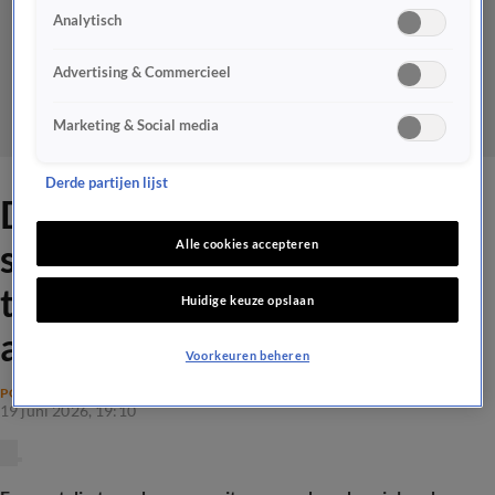
Analytisch
Advertising & Commercieel
Marketing & Social media
Derde partijen lijst
D66 onthoudt zich van
stemmen over
Alle cookies accepteren
terugkeerhubs: 'Vals en
Huidige keuze opslaan
achterbaks'
Voorkeuren beheren
POLITIEK
19 juni 2026, 19:10