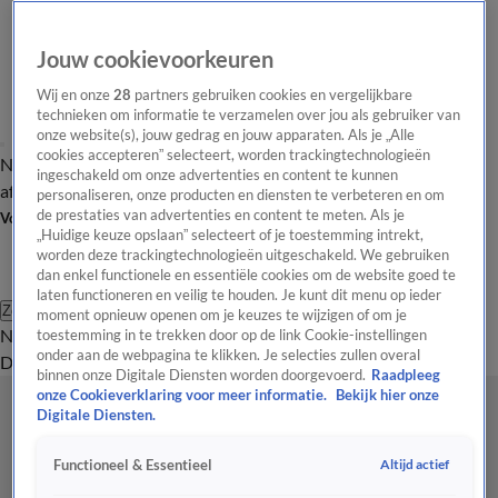
Jouw cookievoorkeuren
Wij en onze
28
partners gebruiken cookies en vergelijkbare
technieken om informatie te verzamelen over jou als gebruiker van
onze website(s), jouw gedrag en jouw apparaten. Als je „Alle
cookies accepteren” selecteert, worden trackingtechnologieën
Nieuws van de Dag
Opinie van de Dag
Laatste
Onze categorieën
ingeschakeld om onze advertenties en content te kunnen
aflevering
Video's
Nieuws van de Dag Podcast
personaliseren, onze producten en diensten te verbeteren en om
de prestaties van advertenties en content te meten. Als je
Volg Nieuws van de Dag
„Huidige keuze opslaan” selecteert of je toestemming intrekt,
worden deze trackingtechnologieën uitgeschakeld. We gebruiken
dan enkel functionele en essentiële cookies om de website goed te
laten functioneren en veilig te houden. Je kunt dit menu op ieder
Zoeken
moment opnieuw openen om je keuzes te wijzigen of om je
Nieuws van de Dag
Opinie van de
toestemming in te trekken door op de link Cookie-instellingen
onder aan de webpagina te klikken. Je selecties zullen overal
Dag
Video's
Uitzendingen
Podcast
Panel
Contact
binnen onze Digitale Diensten worden doorgevoerd.
Raadpleeg
onze Cookieverklaring voor meer informatie.
Bekijk hier onze
Digitale Diensten.
Altijd actief
Functioneel & Essentieel