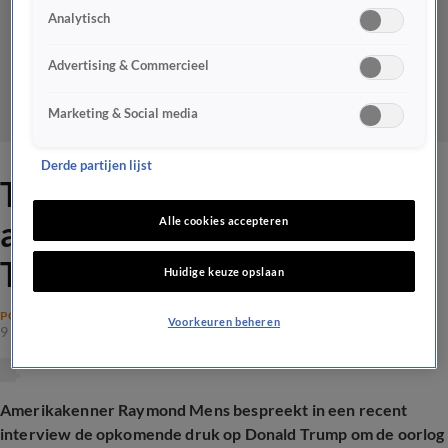
Analytisch
Advertising & Commercieel
Marketing & Social media
Derde partijen lijst
Trump wil snel einde maken
aan oorlog: 'Chagrijn van
Alle cookies accepteren
Trump richt zich op Europa’
Huidige keuze opslaan
POLITIEK
Voorkeuren beheren
9 dec 2025, 19:06
Amerikakenner Raymond Mens bespreekt in een recent
interview de opkomende druk op Donald Trump om de oorlog