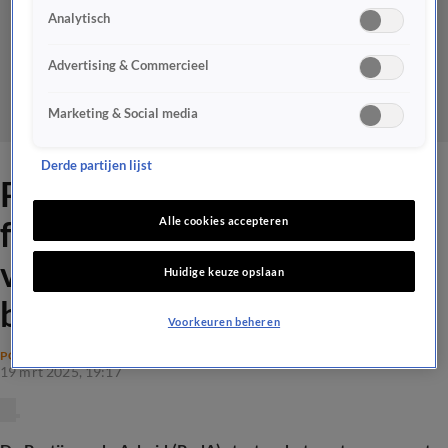
Analytisch
Advertising & Commercieel
Marketing & Social media
Derde partijen lijst
PvdA-leden over mogelijke
fusiepartij: 'Naam mag je
Alle cookies accepteren
veranderen, maar de partij
Huidige keuze opslaan
blijft'
Voorkeuren beheren
POLITIEK
19 mrt 2025, 19:17