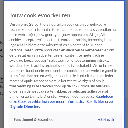
Jouw cookievoorkeuren
Wij en onze
28
partners gebruiken cookies en vergelijkbare
technieken om informatie te verzamelen over jou als gebruiker van
onze website(s), jouw gedrag en jouw apparaten. Als je „Alle
cookies accepteren” selecteert, worden trackingtechnologieën
Nieuws van de Dag
Opinie van de Dag
Laatste
Onze categorieën
ingeschakeld om onze advertenties en content te kunnen
aflevering
Video's
Nieuws van de Dag Podcast
personaliseren, onze producten en diensten te verbeteren en om
de prestaties van advertenties en content te meten. Als je
Volg Nieuws van de Dag
„Huidige keuze opslaan” selecteert of je toestemming intrekt,
worden deze trackingtechnologieën uitgeschakeld. We gebruiken
dan enkel functionele en essentiële cookies om de website goed te
laten functioneren en veilig te houden. Je kunt dit menu op ieder
Zoeken
moment opnieuw openen om je keuzes te wijzigen of om je
Nieuws van de Dag
Opinie van de
toestemming in te trekken door op de link Cookie-instellingen
onder aan de webpagina te klikken. Je selecties zullen overal
Dag
Video's
Uitzendingen
Podcast
Panel
Contact
binnen onze Digitale Diensten worden doorgevoerd.
Raadpleeg
onze Cookieverklaring voor meer informatie.
Bekijk hier onze
Digitale Diensten.
Altijd actief
Functioneel & Essentieel