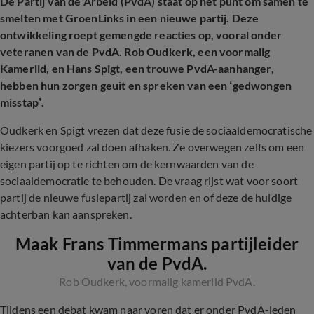
De Partij van de Arbeid (PvdA) staat op het punt om samen te
smelten met GroenLinks in een nieuwe partij. Deze
ontwikkeling roept gemengde reacties op, vooral onder
veteranen van de PvdA. Rob Oudkerk, een voormalig
Kamerlid, en Hans Spigt, een trouwe PvdA-aanhanger,
hebben hun zorgen geuit en spreken van een ‘gedwongen
misstap’.
Oudkerk en Spigt vrezen dat deze fusie de sociaaldemocratische
kiezers voorgoed zal doen afhaken. Ze overwegen zelfs om een
eigen partij op te richten om de kernwaarden van de
sociaaldemocratie te behouden. De vraag rijst wat voor soort
partij de nieuwe fusiepartij zal worden en of deze de huidige
achterban kan aanspreken.
Maak Frans Timmermans partijleider
van de PvdA.
Rob Oudkerk, voormalig kamerlid PvdA.
Tijdens een debat kwam naar voren dat er onder PvdA-leden