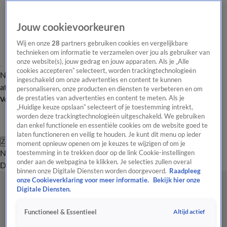
Jouw cookievoorkeuren
Wij en onze
28
partners gebruiken cookies en vergelijkbare
technieken om informatie te verzamelen over jou als gebruiker van
onze website(s), jouw gedrag en jouw apparaten. Als je „Alle
cookies accepteren” selecteert, worden trackingtechnologieën
Nieuws van de Dag
Opinie van de Dag
Laatste
Onze categorieën
ingeschakeld om onze advertenties en content te kunnen
aflevering
Video's
Nieuws van de Dag Podcast
personaliseren, onze producten en diensten te verbeteren en om
de prestaties van advertenties en content te meten. Als je
Volg Nieuws van de Dag
„Huidige keuze opslaan” selecteert of je toestemming intrekt,
worden deze trackingtechnologieën uitgeschakeld. We gebruiken
dan enkel functionele en essentiële cookies om de website goed te
laten functioneren en veilig te houden. Je kunt dit menu op ieder
Zoeken
moment opnieuw openen om je keuzes te wijzigen of om je
Nieuws van de Dag
Opinie van de
toestemming in te trekken door op de link Cookie-instellingen
onder aan de webpagina te klikken. Je selecties zullen overal
Dag
Video's
Uitzendingen
Podcast
Panel
Contact
binnen onze Digitale Diensten worden doorgevoerd.
Raadpleeg
onze Cookieverklaring voor meer informatie.
Bekijk hier onze
Digitale Diensten.
Altijd actief
Functioneel & Essentieel