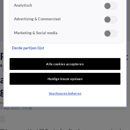
Analytisch
Advertising & Commercieel
Marketing & Social media
Derde partijen lijst
Poetin en XI geven signaal af:
'Landen willen definitief
Alle cookies accepteren
afrekenen met door VS
Huidige keuze opslaan
geleide wereldorde'
Voorkeuren beheren
POLITIEK
3 sep 2025, 19:38