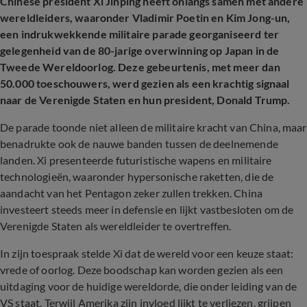
Chinese president Xi Jinping heeft onlangs samen met andere
wereldleiders, waaronder Vladimir Poetin en Kim Jong-un,
een indrukwekkende militaire parade georganiseerd ter
gelegenheid van de 80-jarige overwinning op Japan in de
Tweede Wereldoorlog. Deze gebeurtenis, met meer dan
50.000 toeschouwers, werd gezien als een krachtig signaal
naar de Verenigde Staten en hun president, Donald Trump.
De parade toonde niet alleen de militaire kracht van China, maar
benadrukte ook de nauwe banden tussen de deelnemende
landen. Xi presenteerde futuristische wapens en militaire
technologieën, waaronder hypersonische raketten, die de
aandacht van het Pentagon zeker zullen trekken. China
investeert steeds meer in defensie en lijkt vastbesloten om de
Verenigde Staten als wereldleider te overtreffen.
In zijn toespraak stelde Xi dat de wereld voor een keuze staat:
vrede of oorlog. Deze boodschap kan worden gezien als een
uitdaging voor de huidige wereldorde, die onder leiding van de
VS staat. Terwijl Amerika zijn invloed lijkt te verliezen, grijpen