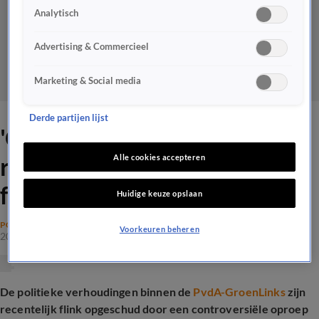
Analytisch
Advertising & Commercieel
Marketing & Social media
Derde partijen lijst
'Overname van PvdA door
radicale GroenLinks is een
Alle cookies accepteren
feit'
Huidige keuze opslaan
POLITIEK
Voorkeuren beheren
20 juni 2025, 19:50
De politieke verhoudingen binnen de
PvdA-GroenLinks
zijn
recentelijk flink opgeschud door een controversiële oproep