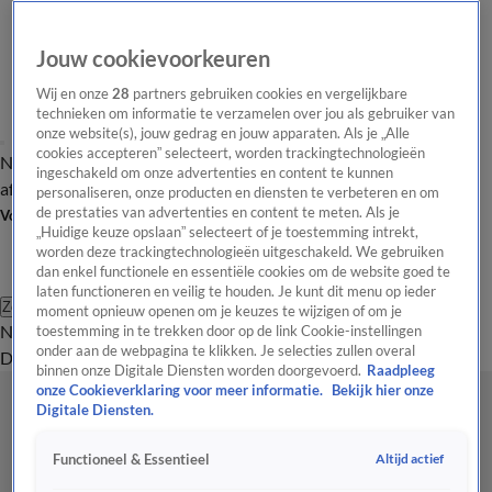
Jouw cookievoorkeuren
Wij en onze
28
partners gebruiken cookies en vergelijkbare
technieken om informatie te verzamelen over jou als gebruiker van
onze website(s), jouw gedrag en jouw apparaten. Als je „Alle
cookies accepteren” selecteert, worden trackingtechnologieën
Nieuws van de Dag
Opinie van de Dag
Laatste
Onze categorieën
ingeschakeld om onze advertenties en content te kunnen
aflevering
Video's
Nieuws van de Dag Podcast
personaliseren, onze producten en diensten te verbeteren en om
de prestaties van advertenties en content te meten. Als je
Volg Nieuws van de Dag
„Huidige keuze opslaan” selecteert of je toestemming intrekt,
worden deze trackingtechnologieën uitgeschakeld. We gebruiken
dan enkel functionele en essentiële cookies om de website goed te
laten functioneren en veilig te houden. Je kunt dit menu op ieder
Zoeken
moment opnieuw openen om je keuzes te wijzigen of om je
Nieuws van de Dag
Opinie van de
toestemming in te trekken door op de link Cookie-instellingen
onder aan de webpagina te klikken. Je selecties zullen overal
Dag
Video's
Uitzendingen
Podcast
Panel
Contact
binnen onze Digitale Diensten worden doorgevoerd.
Raadpleeg
onze Cookieverklaring voor meer informatie.
Bekijk hier onze
Digitale Diensten.
Altijd actief
Functioneel & Essentieel