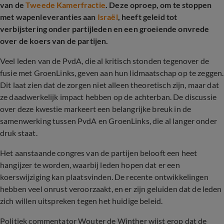
van de
Tweede Kamerfractie
. Deze oproep, om te stoppen
met wapenleveranties aan
Israël
, heeft geleid tot
verbijstering onder partijleden en een groeiende onvrede
over de koers van de partijen.
Veel leden van de PvdA, die al kritisch stonden tegenover de
fusie met GroenLinks, geven aan hun lidmaatschap op te zeggen.
Dit laat zien dat de zorgen niet alleen theoretisch zijn, maar dat
ze daadwerkelijk impact hebben op de achterban. De discussie
over deze kwestie markeert een belangrijke breuk in de
samenwerking tussen PvdA en GroenLinks, die al langer onder
druk staat.
Het aanstaande congres van de partijen belooft een heet
hangijzer te worden, waarbij leden hopen dat er een
koerswijziging kan plaatsvinden. De recente ontwikkelingen
hebben veel onrust veroorzaakt, en er zijn geluiden dat de leden
zich willen uitspreken tegen het huidige beleid.
Politiek commentator Wouter de Winther wijst erop dat de