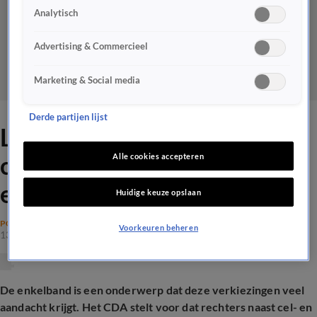
Analytisch
Advertising & Commercieel
Marketing & Social media
Derde partijen lijst
Lopen er straks meer
criminelen rond met een
Alle cookies accepteren
enkelband?
Huidige keuze opslaan
POLITIEK
Voorkeuren beheren
13 okt 2025, 20:13
De enkelband is een onderwerp dat deze verkiezingen veel
aandacht krijgt. Het CDA stelt voor dat rechters naast cel- en