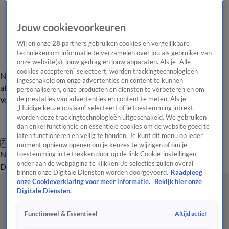
Jouw cookievoorkeuren
Wij en onze
28
partners gebruiken cookies en vergelijkbare
technieken om informatie te verzamelen over jou als gebruiker van
onze website(s), jouw gedrag en jouw apparaten. Als je „Alle
cookies accepteren” selecteert, worden trackingtechnologieën
Nieuws van de Dag
Opinie van de Dag
Laatste
Onze categorieën
ingeschakeld om onze advertenties en content te kunnen
aflevering
Video's
Nieuws van de Dag Podcast
personaliseren, onze producten en diensten te verbeteren en om
de prestaties van advertenties en content te meten. Als je
Volg Nieuws van de Dag
„Huidige keuze opslaan” selecteert of je toestemming intrekt,
worden deze trackingtechnologieën uitgeschakeld. We gebruiken
dan enkel functionele en essentiële cookies om de website goed te
laten functioneren en veilig te houden. Je kunt dit menu op ieder
Zoeken
moment opnieuw openen om je keuzes te wijzigen of om je
Nieuws van de Dag
Opinie van de
toestemming in te trekken door op de link Cookie-instellingen
onder aan de webpagina te klikken. Je selecties zullen overal
Dag
Video's
Uitzendingen
Podcast
Panel
Contact
binnen onze Digitale Diensten worden doorgevoerd.
Raadpleeg
onze Cookieverklaring voor meer informatie.
Bekijk hier onze
Digitale Diensten.
Altijd actief
Functioneel & Essentieel