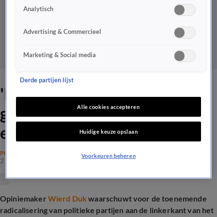
Analytisch
Advertising & Commercieel
Marketing & Social media
Derde partijen lijst
'Links radicaliseert en is
gevaarlijker dan
Alle cookies accepteren
extreemrechts'
Huidige keuze opslaan
POLITIEK
Voorkeuren beheren
2 juli 2025, 19:25
Opiniemaker
Wierd Duk
waarschuwt voor de toenemende
radicalisering van politieke partijen aan de linkerkant van het