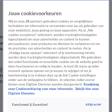
Jouw cookievoorkeuren
Wij en onze
28
partners gebruiken cookies en vergelijkbare
technieken om informatie te verzamelen over jou als gebruiker van
onze website(s), jouw gedrag en jouw apparaten. Als je „Alle
cookies accepteren” selecteert, worden trackingtechnologieën
Nieuws van de Dag
Opinie van de Dag
Laatste
Onze categorieën
ingeschakeld om onze advertenties en content te kunnen
aflevering
Video's
Nieuws van de Dag Podcast
personaliseren, onze producten en diensten te verbeteren en om
de prestaties van advertenties en content te meten. Als je
Volg Nieuws van de Dag
„Huidige keuze opslaan” selecteert of je toestemming intrekt,
worden deze trackingtechnologieën uitgeschakeld. We gebruiken
dan enkel functionele en essentiële cookies om de website goed te
laten functioneren en veilig te houden. Je kunt dit menu op ieder
Zoeken
moment opnieuw openen om je keuzes te wijzigen of om je
Nieuws van de Dag
Opinie van de
toestemming in te trekken door op de link Cookie-instellingen
onder aan de webpagina te klikken. Je selecties zullen overal
Dag
Video's
Uitzendingen
Podcast
Panel
Contact
binnen onze Digitale Diensten worden doorgevoerd.
Raadpleeg
onze Cookieverklaring voor meer informatie.
Bekijk hier onze
Digitale Diensten.
Altijd actief
Functioneel & Essentieel