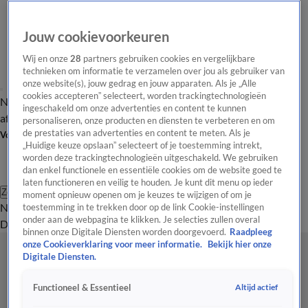
Jouw cookievoorkeuren
Wij en onze
28
partners gebruiken cookies en vergelijkbare
technieken om informatie te verzamelen over jou als gebruiker van
onze website(s), jouw gedrag en jouw apparaten. Als je „Alle
cookies accepteren” selecteert, worden trackingtechnologieën
Nieuws van de Dag
Opinie van de Dag
Laatste
Onze categorieën
ingeschakeld om onze advertenties en content te kunnen
aflevering
Video's
Nieuws van de Dag Podcast
personaliseren, onze producten en diensten te verbeteren en om
de prestaties van advertenties en content te meten. Als je
Volg Nieuws van de Dag
„Huidige keuze opslaan” selecteert of je toestemming intrekt,
worden deze trackingtechnologieën uitgeschakeld. We gebruiken
dan enkel functionele en essentiële cookies om de website goed te
laten functioneren en veilig te houden. Je kunt dit menu op ieder
Zoeken
moment opnieuw openen om je keuzes te wijzigen of om je
Nieuws van de Dag
Opinie van de
toestemming in te trekken door op de link Cookie-instellingen
onder aan de webpagina te klikken. Je selecties zullen overal
Dag
Video's
Uitzendingen
Podcast
Panel
Contact
binnen onze Digitale Diensten worden doorgevoerd.
Raadpleeg
onze Cookieverklaring voor meer informatie.
Bekijk hier onze
Digitale Diensten.
Altijd actief
Functioneel & Essentieel