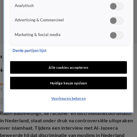
Analytisch
Advertising & Commercieel
Marketing & Social media
Derde partijen lijst
'Kabinet moet stoppen met
‘woke’-functie Baldewsingh'
Alle cookies accepteren
Huidige keuze opslaan
POLITIEK
1 mei 2025, 19:21
Voorkeuren beheren
Rabin Baldewsingh, de racisme- en discriminatiecoördinator
in Nederland, staat onder druk na controversiële uitspraken
over islamhaat. Tijdens een interview met Al-Jazeera
beweerde hij dat discriminatie van moslims in Nederland