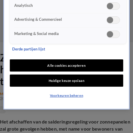
Analytisch
Advertising & Commercieel
Marketing & Social media
Derde partijen lijst
Zonnepanelen komen
huurders duur te staan: 'Ook
Alle cookies accepteren
toekomst onzeker'
Huidige keuze opslaan
MILIEU
Voorkeuren beheren
20 mrt 2025, 19:03
Het afschaffen van de salderingsregeling voor zonnepanelen
zal grote gevolgen hebben, met name voor bewoners van