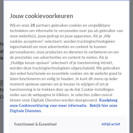
Jouw cookievoorkeuren
Wij en onze
28
partners gebruiken cookies en vergelijkbare
technieken om informatie te verzamelen over jou als gebruiker van
onze website(s), jouw gedrag en jouw apparaten. Als je „Alle
cookies accepteren” selecteert, worden trackingtechnologieën
Nieuws van de Dag
Opinie van de Dag
Laatste
Onze categorieën
ingeschakeld om onze advertenties en content te kunnen
aflevering
Video's
Nieuws van de Dag Podcast
personaliseren, onze producten en diensten te verbeteren en om
de prestaties van advertenties en content te meten. Als je
Volg Nieuws van de Dag
„Huidige keuze opslaan” selecteert of je toestemming intrekt,
worden deze trackingtechnologieën uitgeschakeld. We gebruiken
dan enkel functionele en essentiële cookies om de website goed te
laten functioneren en veilig te houden. Je kunt dit menu op ieder
Zoeken
moment opnieuw openen om je keuzes te wijzigen of om je
Nieuws van de Dag
Opinie van de
toestemming in te trekken door op de link Cookie-instellingen
onder aan de webpagina te klikken. Je selecties zullen overal
Dag
Video's
Uitzendingen
Podcast
Panel
Contact
binnen onze Digitale Diensten worden doorgevoerd.
Raadpleeg
onze Cookieverklaring voor meer informatie.
Bekijk hier onze
Digitale Diensten.
Altijd actief
Functioneel & Essentieel