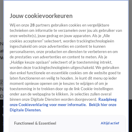
Jouw cookievoorkeuren
Wij en onze
28
partners gebruiken cookies en vergelijkbare
technieken om informatie te verzamelen over jou als gebruiker van
onze website(s), jouw gedrag en jouw apparaten. Als je „Alle
cookies accepteren” selecteert, worden trackingtechnologieën
Nieuws van de Dag
Opinie van de Dag
Laatste
Onze categorieën
ingeschakeld om onze advertenties en content te kunnen
aflevering
Video's
Nieuws van de Dag Podcast
personaliseren, onze producten en diensten te verbeteren en om
de prestaties van advertenties en content te meten. Als je
Volg Nieuws van de Dag
„Huidige keuze opslaan” selecteert of je toestemming intrekt,
worden deze trackingtechnologieën uitgeschakeld. We gebruiken
dan enkel functionele en essentiële cookies om de website goed te
laten functioneren en veilig te houden. Je kunt dit menu op ieder
Zoeken
moment opnieuw openen om je keuzes te wijzigen of om je
Nieuws van de Dag
Opinie van de
toestemming in te trekken door op de link Cookie-instellingen
onder aan de webpagina te klikken. Je selecties zullen overal
Dag
Video's
Uitzendingen
Podcast
Panel
Contact
binnen onze Digitale Diensten worden doorgevoerd.
Raadpleeg
onze Cookieverklaring voor meer informatie.
Bekijk hier onze
'Zonder VOC was Amsterdam nooit geworden
Digitale Diensten.
wat het nu is'
Altijd actief
Functioneel & Essentieel
21 aug 2025, 18:54