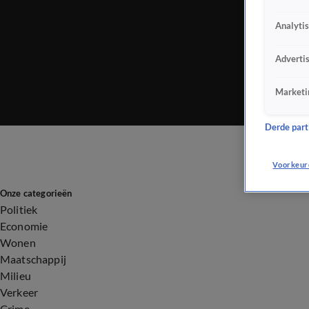
Analyti
Adverti
Marketi
Derde parti
Voorkeur
Onze categorieën
Politiek
Economie
Wonen
Maatschappij
Milieu
Verkeer
Crime