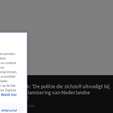
 verzamelen
okies
 en content
van
ing intrekt,
 essentiële
 ieder
Wierd Duk: 'De politie die zichzelf uitnodigt bij
 op de link
nze Digitale
Iftars, is islamisering van Nederlandse
Bekijk hier
instituties'
17 feb 2026, 19:06
Altijd actief