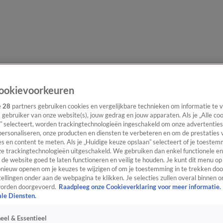
evering
Video's
Nieuws van de Dag Podcast
ookievoorkeuren
e
28
partners gebruiken cookies en vergelijkbare technieken om informatie te
s gebruiker van onze website(s), jouw gedrag en jouw apparaten. Als je „Alle co
” selecteert, worden trackingtechnologieën ingeschakeld om onze advertenties
personaliseren, onze producten en diensten te verbeteren en om de prestaties 
ast
Panel
Contact
s en content te meten. Als je „Huidige keuze opslaan” selecteert of je toestemm
e trackingtechnologieën uitgeschakeld. We gebruiken dan enkel functionele en
de website goed te laten functioneren en veilig te houden. Je kunt dit menu op
ieuw openen om je keuzes te wijzigen of om je toestemming in te trekken door
ellingen onder aan de webpagina te klikken. Je selecties zullen overal binnen o
orden doorgevoerd.
Raadpleeg onze Cookieverklaring voor meer informatie.
ale Diensten.
eel & Essentieel