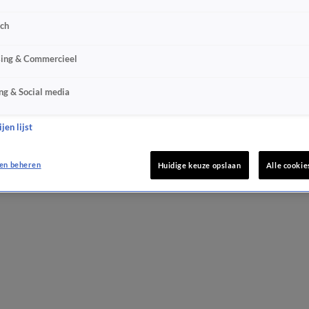
sch
sing & Commercieel
ng & Social media
jen lijst
en beheren
Huidige keuze opslaan
Alle cookie