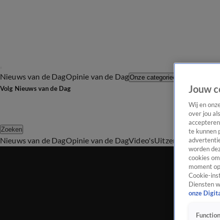
Nieuws van de Dag
Opinie van de Dag
Laatste afl
Onze categorieën
Jouw c
Volg Nieuws van de Dag
Wij en onz
over jou al
accepteren
Zoeken
te kunnen 
Nieuws van de Dag
Opinie van de Dag
Video's
Uitzendingen
Podc
advertentie
worden dez
cookies om 
moment opn
Cookie-inst
Diensten w
onze Digit
Function