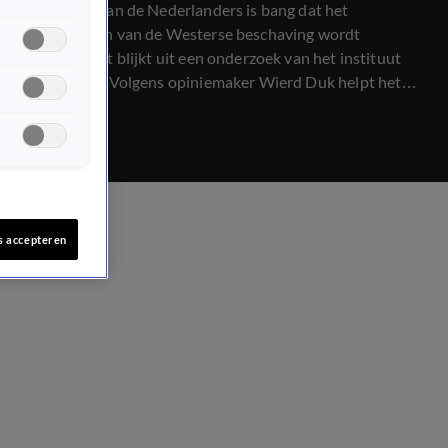
54 procent van de Nederlanders is bang dat het
voortbestaan van de Westerse beschaving wordt
bedreigd. Dat blijkt uit een onderzoek van het instituut
Clingendael. Volgens opiniemaker Wierd Duk helpt het
niet mee als instituten als de politie mee gaan doen aan
een iftar tijdens de ramadan. 'Dat moeten ze helemaal niet
doen, de politie is neutraal.’
s accepteren