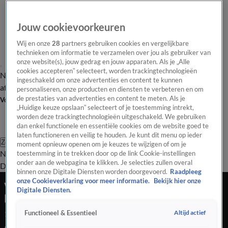
Jouw cookievoorkeuren
Wij en onze
28
partners gebruiken cookies en vergelijkbare
technieken om informatie te verzamelen over jou als gebruiker van
onze website(s), jouw gedrag en jouw apparaten. Als je „Alle
cookies accepteren” selecteert, worden trackingtechnologieën
Nieuws van de Dag
Opinie van de Dag
Laatste
Onze categorieën
ingeschakeld om onze advertenties en content te kunnen
aflevering
Video's
Nieuws van de Dag Podcast
personaliseren, onze producten en diensten te verbeteren en om
de prestaties van advertenties en content te meten. Als je
Volg Nieuws van de Dag
„Huidige keuze opslaan” selecteert of je toestemming intrekt,
worden deze trackingtechnologieën uitgeschakeld. We gebruiken
dan enkel functionele en essentiële cookies om de website goed te
laten functioneren en veilig te houden. Je kunt dit menu op ieder
Zoeken
moment opnieuw openen om je keuzes te wijzigen of om je
Nieuws van de Dag
Opinie van de
toestemming in te trekken door op de link Cookie-instellingen
onder aan de webpagina te klikken. Je selecties zullen overal
Dag
Video's
Uitzendingen
Podcast
Panel
Contact
binnen onze Digitale Diensten worden doorgevoerd.
Raadpleeg
onze Cookieverklaring voor meer informatie.
Bekijk hier onze
Vredesonderhandelingen: geen NAVO-
Digitale Diensten.
lidmaatschap voor Oekraïne
Altijd actief
Functioneel & Essentieel
15 dec 2025, 18:52